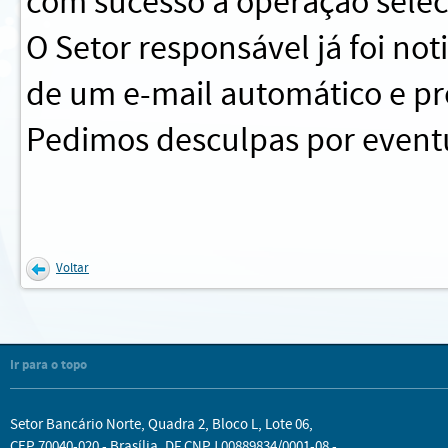
com sucesso a operação sele
O Setor responsável já foi no
de um e-mail automático e pr
Pedimos desculpas por eventu
Voltar
Ir para o topo
Setor Bancário Norte, Quadra 2, Bloco L, Lote 06,
CEP 70040-020 - Brasília, DF CNPJ 00889834/0001-08 -