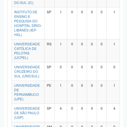
DO SUL (IC)
INSTITUTO DE
SP
1
0
0
0
0
1
ENSINO E
PESQUISA DO
HOSPITAL SÍRIO-
LIBANÊS (IEP-
HSL)
UNIVERSIDADE
RS
1
0
0
0
0
1
CATÓLICA DE
PELOTAS
(UCPEL)
UNIVERSIDADE
SP
0
0
0
0
0
0
CRUZEIRO DO
SUL (UNICSUL)
UNIVERSIDADE
PE
1
0
0
0
0
1
DE
PERNAMBUCO
(UPE)
UNIVERSIDADE
SP
4
0
0
0
0
4
DE SÃO PAULO
(USP)
UNIVERSIDADE
AM
0
0
0
0
0
0