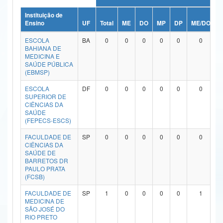
Ministério da Ciência, Tecnologia, Inovações e Comunicações
Instituição de
Ensino
UF
Total
ME
DO
MP
DP
ME/DO
M
Ministério do Meio Ambiente
ESCOLA
BA
0
0
0
0
0
0
BAHIANA DE
Ministério do Turismo
MEDICINA E
SAÚDE PÚBLICA
(EBMSP)
Ministério do Desenvolvimento Regional
ESCOLA
DF
0
0
0
0
0
0
Controladoria-Geral da União
SUPERIOR DE
CIÊNCIAS DA
SAÚDE
Ministério da Mulher, da Família e dos Direitos Humanos
(FEPECS-ESCS)
Secretaria-Geral
FACULDADE DE
SP
0
0
0
0
0
0
CIÊNCIAS DA
Secretaria de Governo
SAÚDE DE
BARRETOS DR
PAULO PRATA
Gabinete de Segurança Institucional
(FCSB)
Advocacia-Geral da União
FACULDADE DE
SP
1
0
0
0
0
1
MEDICINA DE
SÃO JOSÉ DO
Banco Central do Brasil
RIO PRETO