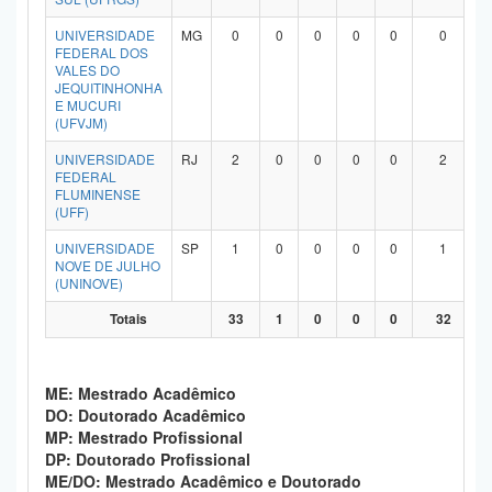
UNIVERSIDADE
MG
0
0
0
0
0
0
FEDERAL DOS
VALES DO
JEQUITINHONHA
E MUCURI
(UFVJM)
UNIVERSIDADE
RJ
2
0
0
0
0
2
FEDERAL
FLUMINENSE
(UFF)
UNIVERSIDADE
SP
1
0
0
0
0
1
NOVE DE JULHO
(UNINOVE)
Totais
33
1
0
0
0
32
ME: Mestrado Acadêmico
DO: Doutorado Acadêmico
MP: Mestrado Profissional
DP: Doutorado Profissional
ME/DO: Mestrado Acadêmico e Doutorado