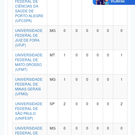
FEDERAL DE
CIÊNCIAS DA
SAÚDE DE
PORTO ALEGRE
(UFCSPA)
UNIVERSIDADE
MG
0
0
0
0
0
0
FEDERAL DE
JUIZ DE FORA
(UFJF)
UNIVERSIDADE
MT
1
0
0
0
0
1
FEDERAL DE
MATO GROSSO
(UFMT)
UNIVERSIDADE
MG
1
0
0
0
0
1
FEDERAL DE
MINAS GERAIS
(UFMG)
UNIVERSIDADE
SP
2
0
0
0
0
2
FEDERAL DE
SÃO PAULO
(UNIFESP)
UNIVERSIDADE
MG
0
0
0
0
0
0
FEDERAL DE