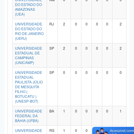
DO ESTADO DO
AMAZONAS
(UEA)
UNIVERSIDADE
RJ
2
0
0
0
0
2
DO ESTADO DO
RIO DE JANEIRO
(UERJ)
UNIVERSIDADE
SP
2
0
0
0
0
2
ESTADUAL DE
CAMPINAS
(UNICAMP)
UNIVERSIDADE
SP
0
0
0
0
0
0
ESTADUAL
PAULISTA JÚLIO
DE MESQUITA
FILHO (
BOTUCATU )
(UNESP-BOT)
UNIVERSIDADE
BA
1
0
0
0
0
1
FEDERAL DA
BAHIA (UFBA)
UNIVERSIDADE
RS
1
0
0
0
0
1