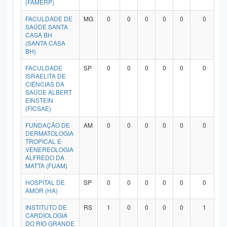
(FAMERP)
Planalto
FACULDADE DE
MG
0
0
0
0
0
0
SAÚDE SANTA
CASA BH
(SANTA CASA
BH)
FACULDADE
SP
0
0
0
0
0
0
ISRAELITA DE
CIÊNCIAS DA
SAÚDE ALBERT
EINSTEIN
(FICSAE)
FUNDAÇÃO DE
AM
0
0
0
0
0
0
DERMATOLOGIA
TROPICAL E
VENEREOLOGIA
ALFREDO DA
MATTA (FUAM)
HOSPITAL DE
SP
0
0
0
0
0
0
AMOR (HA)
INSTITUTO DE
RS
1
0
0
0
0
1
CARDIOLOGIA
DO RIO GRANDE