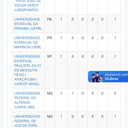
- PROF JOSE DE
SOUZA HERDY
(UNIGRANRIO)
UNIVERSIDADE
PB
1
0
0
0
0
1
ESTADUAL DA
PARAIBA (UEPB)
UNIVERSIDADE
PR
1
0
0
0
0
1
ESTADUAL DE
MARINGÁ (UEM)
UNIVERSIDADE
SP
1
0
0
0
0
1
ESTADUAL
PAULISTA JÚLIO
DE MESQUITA
FILHO (
ARAÇATUBA )
(UNESP-ARAÇ)
UNIVERSIDADE
MG
1
1
0
0
0
0
FEDERAL DE
ALFENAS
(UNIFAL-MG)
UNIVERSIDADE
MG
1
0
0
0
0
1
FEDERAL DE
JUIZ DE FORA