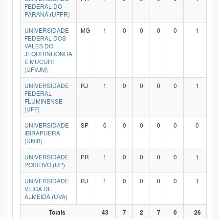
FEDERAL DO
PARANÁ (UFPR)
UNIVERSIDADE
MG
1
0
0
0
0
1
FEDERAL DOS
VALES DO
JEQUITINHONHA
E MUCURI
(UFVJM)
UNIVERSIDADE
RJ
1
0
0
0
0
1
FEDERAL
FLUMINENSE
(UFF)
UNIVERSIDADE
SP
0
0
0
0
0
0
IBIRAPUERA
(UNIB)
UNIVERSIDADE
PR
1
0
0
0
0
1
POSITIVO (UP)
UNIVERSIDADE
RJ
1
0
0
0
0
1
VEIGA DE
ALMEIDA (UVA)
Totais
43
7
2
7
0
26