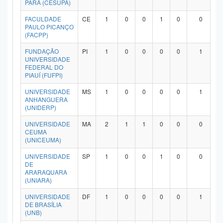
PARÁ (CESUPA)
Planalto
FACULDADE
CE
1
0
0
1
0
0
PAULO PICANÇO
(FACPP)
FUNDAÇÃO
PI
1
0
0
0
0
1
UNIVERSIDADE
FEDERAL DO
PIAUÍ (FUFPI)
UNIVERSIDADE
MS
1
0
0
0
0
1
ANHANGUERA
(UNIDERP)
UNIVERSIDADE
MA
2
1
1
0
0
0
CEUMA
(UNICEUMA)
UNIVERSIDADE
SP
1
0
0
1
0
0
DE
ARARAQUARA
(UNIARA)
UNIVERSIDADE
DF
1
0
0
0
0
1
DE BRASÍLIA
(UNB)