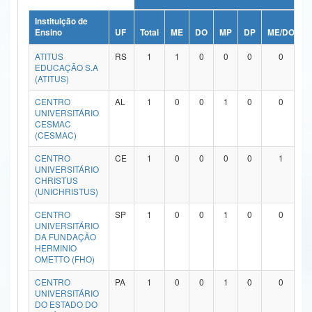
Ministério da Ciência, Tecnologia, Inovações e Comunicações
Instituição de
Ensino
UF
Total
ME
DO
MP
DP
ME/DO
M
Ministério do Meio Ambiente
ATITUS
RS
1
1
0
0
0
0
EDUCAÇÃO S.A
Ministério do Turismo
(ATITUS)
CENTRO
AL
1
0
0
1
0
0
Ministério do Desenvolvimento Regional
UNIVERSITÁRIO
CESMAC
Controladoria-Geral da União
(CESMAC)
Ministério da Mulher, da Família e dos Direitos Humanos
CENTRO
CE
1
0
0
0
0
1
UNIVERSITÁRIO
CHRISTUS
Secretaria-Geral
(UNICHRISTUS)
Secretaria de Governo
CENTRO
SP
1
0
0
1
0
0
UNIVERSITÁRIO
DA FUNDAÇÃO
Gabinete de Segurança Institucional
HERMINIO
OMETTO (FHO)
Advocacia-Geral da União
CENTRO
PA
1
0
0
1
0
0
UNIVERSITÁRIO
Banco Central do Brasil
DO ESTADO DO