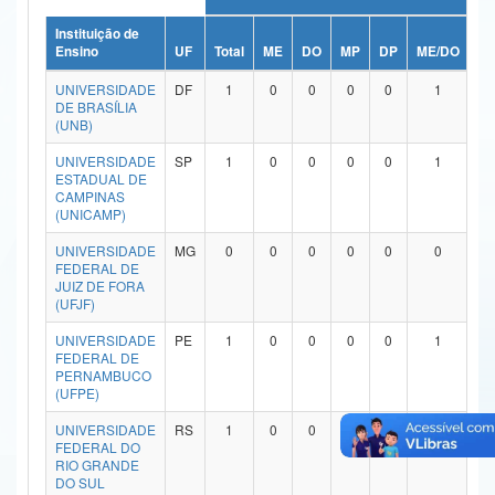
Ministério da Ciência, Tecnologia, Inovações e Comunicações
Instituição de
Ensino
UF
Total
ME
DO
MP
DP
ME/DO
M
Ministério do Meio Ambiente
UNIVERSIDADE
DF
1
0
0
0
0
1
DE BRASÍLIA
Ministério do Turismo
(UNB)
UNIVERSIDADE
SP
1
0
0
0
0
1
Ministério do Desenvolvimento Regional
ESTADUAL DE
CAMPINAS
Controladoria-Geral da União
(UNICAMP)
Ministério da Mulher, da Família e dos Direitos Humanos
UNIVERSIDADE
MG
0
0
0
0
0
0
FEDERAL DE
JUIZ DE FORA
Secretaria-Geral
(UFJF)
Secretaria de Governo
UNIVERSIDADE
PE
1
0
0
0
0
1
FEDERAL DE
PERNAMBUCO
Gabinete de Segurança Institucional
(UFPE)
Advocacia-Geral da União
UNIVERSIDADE
RS
1
0
0
0
0
1
FEDERAL DO
RIO GRANDE
Banco Central do Brasil
DO SUL