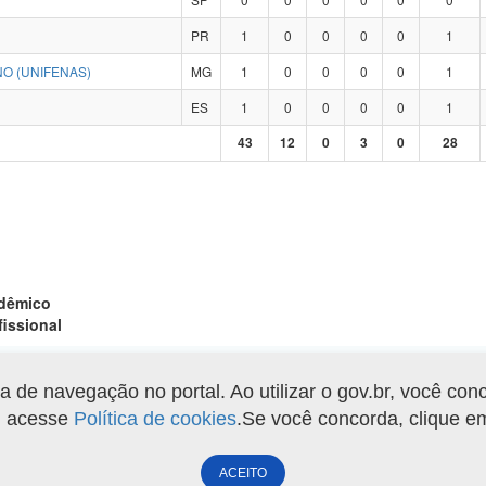
PR
1
0
0
0
0
1
O (UNIFENAS)
MG
1
0
0
0
0
1
ES
1
0
0
0
0
1
43
12
0
3
0
28
adêmico
fissional
de navegação no portal. Ao utilizar o gov.br, você con
Gerar arquivo XLS
o, acesse
Política de cookies
.Se você concorda, clique 
ACEITO