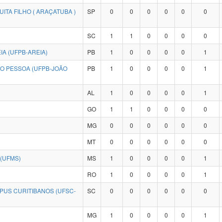
ITA FILHO ( ARAÇATUBA )
SP
0
0
0
0
0
0
SC
1
1
0
0
0
0
A (UFPB-AREIA)
PB
1
0
0
0
0
1
ÃO PESSOA (UFPB-JOÃO
PB
1
0
0
0
0
1
AL
1
0
0
0
0
1
GO
1
1
0
0
0
0
MG
0
0
0
0
0
0
MT
0
0
0
0
0
0
(UFMS)
MS
1
0
0
0
0
1
RO
1
0
0
0
0
1
PUS CURITIBANOS (UFSC-
SC
0
0
0
0
0
0
MG
1
0
0
0
0
1