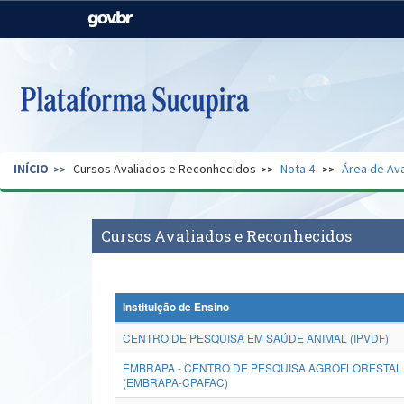
Casa Civil
Ministério da Justiça e
Segurança Pública
Ministério da Agricultura,
Ministério da Educação
Pecuária e Abastecimento
Ministério do Meio Ambiente
Ministério do Turismo
INÍCIO
Cursos Avaliados e Reconhecidos
Nota 4
Área de Ava
Secretaria de Governo
Gabinete de Segurança
Institucional
Cursos Avaliados e Reconhecidos
Instituição de Ensino
CENTRO DE PESQUISA EM SAÚDE ANIMAL (IPVDF)
EMBRAPA - CENTRO DE PESQUISA AGROFLORESTAL 
(EMBRAPA-CPAFAC)