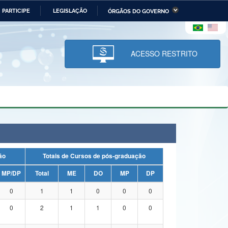
PARTICIPE
LEGISLAÇÃO
ÓRGÃOS DO GOVERNO
stério da Economia
Ministério da Infraestrutura
stério de Minas e Energia
Ministério da Ciência,
Tecnologia, Inovações e
ACESSO RESTRITO
Comunicações
tério da Mulher, da Família
Secretaria-Geral
s Direitos Humanos
lto
uação
Totais de Cursos de pós-graduação
MP/DP
Total
ME
DO
MP
DP
0
1
1
0
0
0
0
2
1
1
0
0