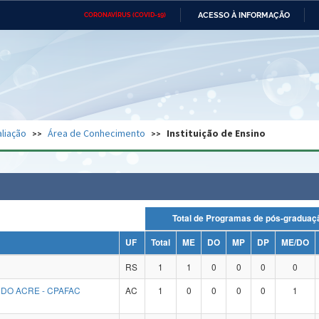
ACESSO À INFORMAÇÃO
CORONAVÍRUS (COVID-19)
Ministério da Defesa
Ministério das Relações
Mini
Exteriores
IR
PARA
O
CONTEÚDO
Ministério da Cidadania
Ministério da Saúde
Mini
Ministério do Desenvolvimento
Controladoria-Geral da União
Minis
Regional
e do
liação
Área de Conhecimento
Instituição de Ensino
Advocacia-Geral da União
Banco Central do Brasil
Plana
Total de Programas de pós-grad
UF
Total
ME
DO
MP
DP
ME/DO
RS
1
1
0
0
0
0
DO ACRE - CPAFAC
AC
1
0
0
0
0
1