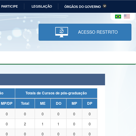
PARTICIPE
LEGISLAÇÃO
ÓRGÃOS DO GOVERNO
stério da Economia
Ministério da Infraestrutura
stério de Minas e Energia
Ministério da Ciência,
Tecnologia, Inovações e
ACESSO RESTRITO
Comunicações
tério da Mulher, da Família
Secretaria-Geral
s Direitos Humanos
lto
uação
Totais de Cursos de pós-graduação
MP/DP
Total
ME
DO
MP
DP
0
0
0
0
0
0
0
2
1
1
0
0
0
0
0
0
0
0