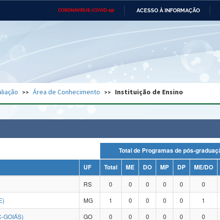
ACESSO À INFORMAÇÃO
CORONAVÍRUS (COVID-19)
Ministério da Defesa
Ministério das Relações
Mini
Exteriores
IR
PARA
O
CONTEÚDO
Ministério da Cidadania
Ministério da Saúde
Mini
Ministério do Desenvolvimento
Controladoria-Geral da União
Minis
Regional
e do
liação
Área de Conhecimento
Instituição de Ensino
Advocacia-Geral da União
Banco Central do Brasil
Plana
Total de Programas de pós-grad
UF
Total
ME
DO
MP
DP
ME/DO
RS
0
0
0
0
0
0
E)
MG
1
0
0
0
0
1
C-GOIÁS)
GO
0
0
0
0
0
0