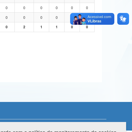
0
0
0
0
0
0
0
0
0
0
0
0
0
2
1
1
0
0
 do sistema: 3.88.9
Copyright 2022 Capes. Todos os direitos reservados.