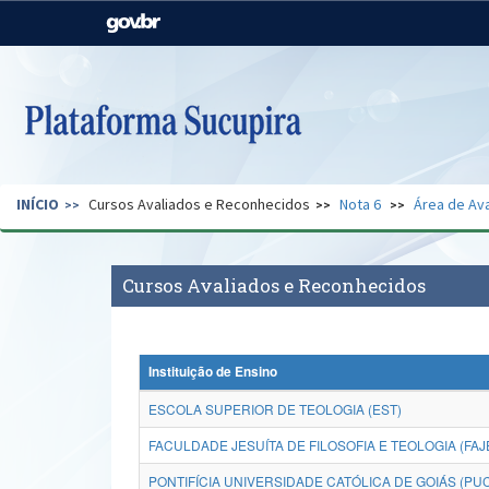
Casa Civil
Ministério da Justiça e
Segurança Pública
Ministério da Agricultura,
Ministério da Educação
Pecuária e Abastecimento
Ministério do Meio Ambiente
Ministério do Turismo
INÍCIO
Cursos Avaliados e Reconhecidos
Nota 6
Área de Ava
Secretaria de Governo
Gabinete de Segurança
Institucional
Cursos Avaliados e Reconhecidos
Instituição de Ensino
ESCOLA SUPERIOR DE TEOLOGIA (EST)
FACULDADE JESUÍTA DE FILOSOFIA E TEOLOGIA (FAJ
PONTIFÍCIA UNIVERSIDADE CATÓLICA DE GOIÁS (PU