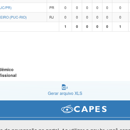
UC/PR)
PR
0
0
0
0
0
0
EIRO (PUC-RIO)
RJ
0
0
0
0
0
0
1
0
0
0
0
1
adêmico
fissional
Gerar arquivo XLS
Versão