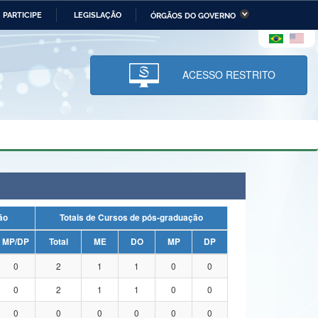
PARTICIPE
LEGISLAÇÃO
ÓRGÃOS DO GOVERNO
stério da Economia
Ministério da Infraestrutura
stério de Minas e Energia
Ministério da Ciência,
Tecnologia, Inovações e
ACESSO RESTRITO
Comunicações
tério da Mulher, da Família
Secretaria-Geral
s Direitos Humanos
lto
uação
Totais de Cursos de pós-graduação
MP/DP
Total
ME
DO
MP
DP
0
2
1
1
0
0
0
2
1
1
0
0
0
0
0
0
0
0