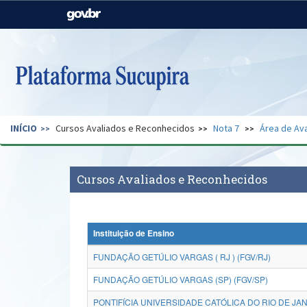
Casa Civil
Ministério da Justiça e
Segurança Pública
Ministério da Agricultura,
Ministério da Educação
Pecuária e Abastecimento
Ministério do Meio Ambiente
Ministério do Turismo
INÍCIO
Cursos Avaliados e Reconhecidos
Nota 7
Área de Ava
Secretaria de Governo
Gabinete de Segurança
Institucional
Cursos Avaliados e Reconhecidos
Instituição de Ensino
FUNDAÇÃO GETÚLIO VARGAS ( RJ ) (FGV/RJ)
FUNDAÇÃO GETÚLIO VARGAS (SP) (FGV/SP)
PONTIFÍCIA UNIVERSIDADE CATÓLICA DO RIO DE JAN