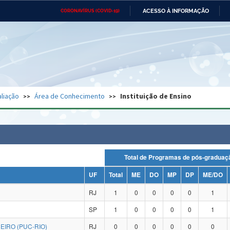
ACESSO À INFORMAÇÃO
CORONAVÍRUS (COVID-19)
Ministério da Defesa
Ministério das Relações
Mini
Exteriores
IR
PARA
O
CONTEÚDO
Ministério da Cidadania
Ministério da Saúde
Mini
Ministério do Desenvolvimento
Controladoria-Geral da União
Minis
Regional
e do
liação
Área de Conhecimento
Instituição de Ensino
Advocacia-Geral da União
Banco Central do Brasil
Plana
Total de Programas de pós-grad
UF
Total
ME
DO
MP
DP
ME/DO
RJ
1
0
0
0
0
1
SP
1
0
0
0
0
1
EIRO (PUC-RIO)
RJ
0
0
0
0
0
0