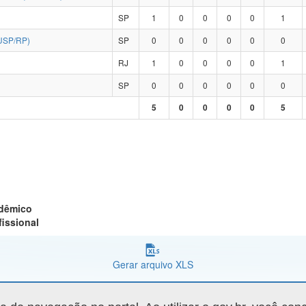
SP
1
0
0
0
0
1
USP/RP)
SP
0
0
0
0
0
0
RJ
1
0
0
0
0
1
SP
0
0
0
0
0
0
5
0
0
0
0
5
adêmico
fissional
Gerar arquivo XLS