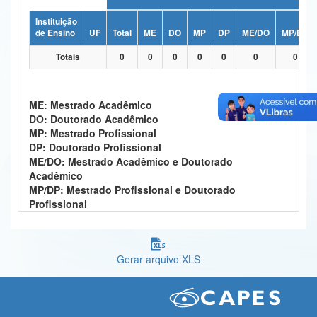
Ministério da Ciência, Tecnologia, Inovações e Comunicações
Instituição
de Ensino
UF
Total
ME
DO
MP
DP
ME/DO
MP/DP
Ministério do Meio Ambiente
Totais
0
0
0
0
0
0
0
Ministério do Turismo
Ministério do Desenvolvimento Regional
ME: Mestrado Acadêmico
DO: Doutorado Acadêmico
Controladoria-Geral da União
MP: Mestrado Profissional
DP: Doutorado Profissional
Ministério da Mulher, da Família e dos Direitos Humanos
ME/DO: Mestrado Acadêmico e Doutorado
Acadêmico
Secretaria-Geral
MP/DP: Mestrado Profissional e Doutorado
Profissional
Secretaria de Governo
Gabinete de Segurança Institucional
Gerar arquivo XLS
Advocacia-Geral da União
Banco Central do Brasil