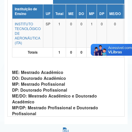
Ministério da Ciência, Tecnologia, Inovações e Comunicações
Instituição de
Ensino
UF
Total
ME
DO
MP
DP
ME/DO
MP
Ministério do Meio Ambiente
INSTITUTO
SP
1
0
0
1
0
0
TECNOLÓGICO
Ministério do Turismo
DE
AERONÁUTICA
(ITA)
Ministério do Desenvolvimento Regional
Totais
1
0
0
1
0
0
Controladoria-Geral da União
Ministério da Mulher, da Família e dos Direitos Humanos
ME: Mestrado Acadêmico
DO: Doutorado Acadêmico
Secretaria-Geral
MP: Mestrado Profissional
DP: Doutorado Profissional
Secretaria de Governo
ME/DO: Mestrado Acadêmico e Doutorado
Acadêmico
Gabinete de Segurança Institucional
MP/DP: Mestrado Profissional e Doutorado
Profissional
Advocacia-Geral da União
Banco Central do Brasil