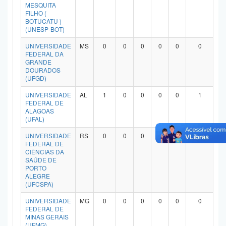
MESQUITA
FILHO (
BOTUCATU )
(UNESP-BOT)
UNIVERSIDADE
MS
0
0
0
0
0
0
FEDERAL DA
GRANDE
DOURADOS
(UFGD)
UNIVERSIDADE
AL
1
0
0
0
0
1
FEDERAL DE
ALAGOAS
(UFAL)
UNIVERSIDADE
RS
0
0
0
0
0
0
FEDERAL DE
CIÊNCIAS DA
SAÚDE DE
PORTO
ALEGRE
(UFCSPA)
UNIVERSIDADE
MG
0
0
0
0
0
0
FEDERAL DE
MINAS GERAIS
(UFMG)