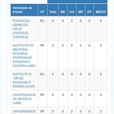
Ministério da Ciência, Tecnologia, Inovações e Comunicações
Instituição de
Ensino
UF
Total
ME
DO
MP
DP
ME/DO
M
Ministério do Meio Ambiente
FUNDACAO
RJ
0
0
0
0
0
0
OSWALDO
Ministério do Turismo
CRUZ
(FIOCRUZ)
(FIOCRUZ)
Ministério do Desenvolvimento Regional
INSTITUTO DE
PE
0
0
0
0
0
0
Controladoria-Geral da União
MEDICINA
INTEGRAL
PROFESSOR
Ministério da Mulher, da Família e dos Direitos Humanos
FERNANDO
FIGUEIRA (IMIP)
Secretaria-Geral
INSTITUTO D
RJ
0
0
0
0
0
0
Secretaria de Governo
´OR DE
PESQUISA E
ENSINO (IDOR)
Gabinete de Segurança Institucional
UNIVERSIDADE
DF
2
0
0
0
0
2
Advocacia-Geral da União
DE BRASÍLIA
(UNB)
Banco Central do Brasil
UNIVERSIDADE
SP
5
0
2
0
0
3