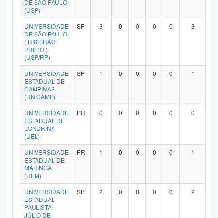
DE SÃO PAULO
Planalto
(USP)
UNIVERSIDADE
SP
3
0
0
0
0
3
DE SÃO PAULO
( RIBEIRÃO
PRETO )
(USP/RP)
UNIVERSIDADE
SP
1
0
0
0
0
1
ESTADUAL DE
CAMPINAS
(UNICAMP)
UNIVERSIDADE
PR
0
0
0
0
0
0
ESTADUAL DE
LONDRINA
(UEL)
UNIVERSIDADE
PR
1
0
0
0
0
1
ESTADUAL DE
MARINGÁ
(UEM)
UNIVERSIDADE
SP
2
0
0
0
0
2
ESTADUAL
PAULISTA
JÚLIO DE