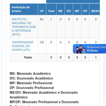
Ministério da Ciência, Tecnologia, Inovações e Comunicações
Instituição de
Ensino
UF
Total
ME
DO
MP
DP
ME/DO
Ministério do Meio Ambiente
INSTITUTO
RJ
1
0
0
0
0
0
NACIONAL DE
Ministério do Turismo
TRAUMATOLOGIA
E ORTOPEDIA
(INTO)
Ministério do Desenvolvimento Regional
UNIVERSIDADE
CE
0
0
0
0
0
0
Controladoria-Geral da União
FEDERAL DO
CEARÁ (UFC)
Ministério da Mulher, da Família e dos Direitos Humanos
Totais
2
0
0
0
0
1
Secretaria-Geral
Secretaria de Governo
ME: Mestrado Acadêmico
DO: Doutorado Acadêmico
Gabinete de Segurança Institucional
MP: Mestrado Profissional
DP: Doutorado Profissional
Advocacia-Geral da União
ME/DO: Mestrado Acadêmico e Doutorado
Acadêmico
Banco Central do Brasil
MP/DP: Mestrado Profissional e Doutorado