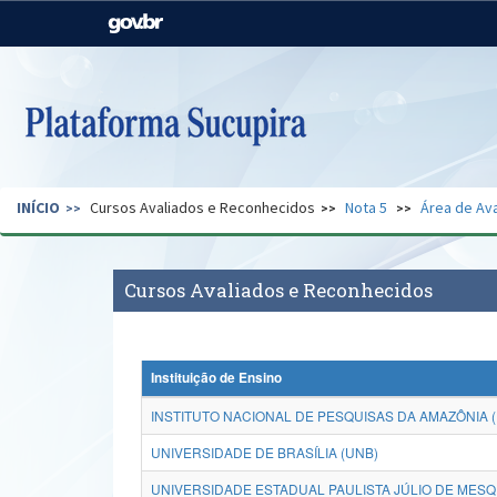
Casa Civil
Ministério da Justiça e
Segurança Pública
Ministério da Agricultura,
Ministério da Educação
Pecuária e Abastecimento
Ministério do Meio Ambiente
Ministério do Turismo
INÍCIO
Cursos Avaliados e Reconhecidos
Nota 5
Área de Ava
Secretaria de Governo
Gabinete de Segurança
Institucional
Cursos Avaliados e Reconhecidos
Instituição de Ensino
INSTITUTO NACIONAL DE PESQUISAS DA AMAZÔNIA (
UNIVERSIDADE DE BRASÍLIA (UNB)
UNIVERSIDADE ESTADUAL PAULISTA JÚLIO DE MESQU