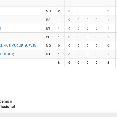
MG
2
0
0
0
0
2
RS
1
0
0
0
0
1
)
ES
1
0
0
0
0
1
PR
1
0
0
0
0
1
ONHA E MUCURI (UFVJM)
MG
0
0
0
0
0
0
 (UFRRJ)
RJ
1
0
0
0
0
1
8
0
0
0
0
8
adêmico
fissional