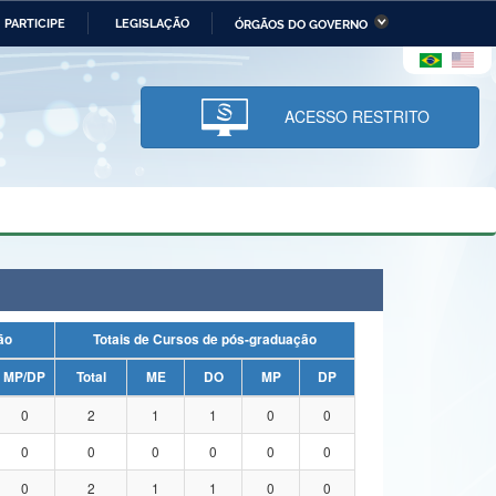
PARTICIPE
LEGISLAÇÃO
ÓRGÃOS DO GOVERNO
stério da Economia
Ministério da Infraestrutura
stério de Minas e Energia
Ministério da Ciência,
Tecnologia, Inovações e
ACESSO RESTRITO
Comunicações
tério da Mulher, da Família
Secretaria-Geral
s Direitos Humanos
lto
uação
Totais de Cursos de pós-graduação
MP/DP
Total
ME
DO
MP
DP
0
2
1
1
0
0
0
0
0
0
0
0
0
2
1
1
0
0