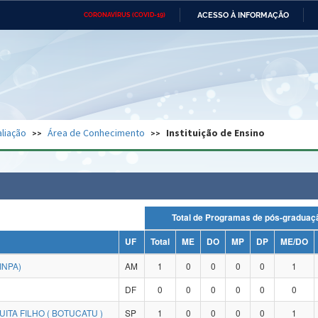
ACESSO À INFORMAÇÃO
CORONAVÍRUS (COVID-19)
Ministério da Defesa
Ministério das Relações
Mini
Exteriores
IR
PARA
O
CONTEÚDO
Ministério da Cidadania
Ministério da Saúde
Mini
Ministério do Desenvolvimento
Controladoria-Geral da União
Minis
Regional
e do
liação
Área de Conhecimento
Instituição de Ensino
Advocacia-Geral da União
Banco Central do Brasil
Plana
Total de Programas de pós-grad
UF
Total
ME
DO
MP
DP
ME/DO
INPA)
AM
1
0
0
0
0
1
DF
0
0
0
0
0
0
ITA FILHO ( BOTUCATU )
SP
1
0
0
0
0
1