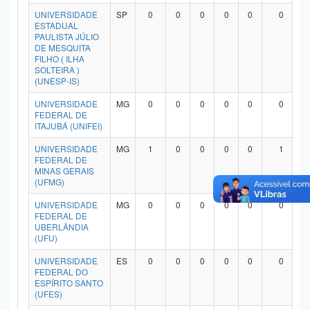
Planalto
UNIVERSIDADE
SP
0
0
0
0
0
0
ESTADUAL
PAULISTA JÚLIO
DE MESQUITA
FILHO ( ILHA
SOLTEIRA )
(UNESP-IS)
UNIVERSIDADE
MG
0
0
0
0
0
0
FEDERAL DE
ITAJUBÁ (UNIFEI)
UNIVERSIDADE
MG
1
0
0
0
0
1
FEDERAL DE
MINAS GERAIS
(UFMG)
UNIVERSIDADE
MG
0
0
0
0
0
0
FEDERAL DE
UBERLÂNDIA
(UFU)
UNIVERSIDADE
ES
0
0
0
0
0
0
FEDERAL DO
ESPÍRITO SANTO
(UFES)