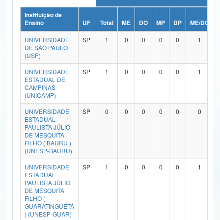
Ministério da Ciência, Tecnologia, Inovações e Comunicações
Instituição de
Ensino
UF
Total
ME
DO
MP
DP
ME/DO
Ministério do Meio Ambiente
UNIVERSIDADE
SP
1
0
0
0
0
1
DE SÃO PAULO
Ministério do Turismo
(USP)
UNIVERSIDADE
SP
1
0
0
0
0
1
Ministério do Desenvolvimento Regional
ESTADUAL DE
CAMPINAS
Controladoria-Geral da União
(UNICAMP)
Ministério da Mulher, da Família e dos Direitos Humanos
UNIVERSIDADE
SP
0
0
0
0
0
0
ESTADUAL
PAULISTA JÚLIO
Secretaria-Geral
DE MESQUITA
FILHO ( BAURU )
Secretaria de Governo
(UNESP-BAURU)
UNIVERSIDADE
SP
1
0
0
0
0
1
Gabinete de Segurança Institucional
ESTADUAL
PAULISTA JÚLIO
Advocacia-Geral da União
DE MESQUITA
FILHO (
GUARATINGUETÁ
Banco Central do Brasil
) (UNESP-GUAR)