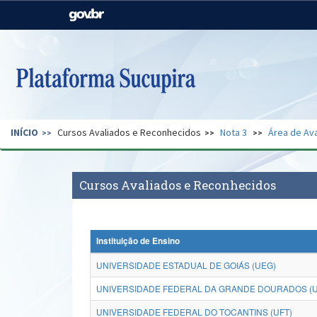
Casa Civil
Ministério da Justiça e
Segurança Pública
Ministério da Agricultura,
Ministério da Educação
Pecuária e Abastecimento
Ministério do Meio Ambiente
Ministério do Turismo
INÍCIO
Cursos Avaliados e Reconhecidos
Nota 3
Área de Ava
Secretaria de Governo
Gabinete de Segurança
Institucional
Cursos Avaliados e Reconhecidos
Instituição de Ensino
UNIVERSIDADE ESTADUAL DE GOIÁS (UEG)
UNIVERSIDADE FEDERAL DA GRANDE DOURADOS (
UNIVERSIDADE FEDERAL DO TOCANTINS (UFT)