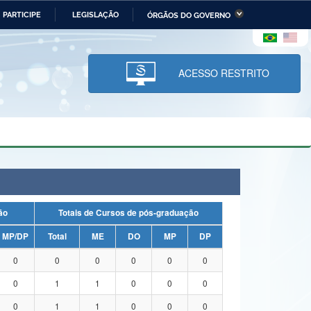
PARTICIPE
LEGISLAÇÃO
ÓRGÃOS DO GOVERNO
stério da Economia
Ministério da Infraestrutura
stério de Minas e Energia
Ministério da Ciência,
Tecnologia, Inovações e
ACESSO RESTRITO
Comunicações
tério da Mulher, da Família
Secretaria-Geral
s Direitos Humanos
lto
uação
Totais de Cursos de pós-graduação
MP/DP
Total
ME
DO
MP
DP
0
0
0
0
0
0
0
1
1
0
0
0
0
1
1
0
0
0