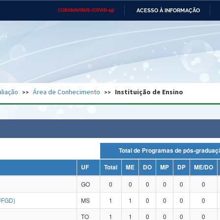
ACESSO À INFORMAÇÃO
CORONAVÍRUS (COVID-19)
Ministério da Defesa
Ministério das Relações
Mini
Exteriores
IR
PARA
O
CONTEÚDO
Ministério da Cidadania
Ministério da Saúde
Mini
Ministério do Desenvolvimento
Controladoria-Geral da União
Minis
Regional
e do
liação
Área de Conhecimento
Instituição de Ensino
Advocacia-Geral da União
Banco Central do Brasil
Plana
Total de Programas de pós-grad
UF
Total
ME
DO
MP
DP
ME/DO
GO
0
0
0
0
0
0
UFGD)
MS
1
1
0
0
0
0
TO
1
1
0
0
0
0