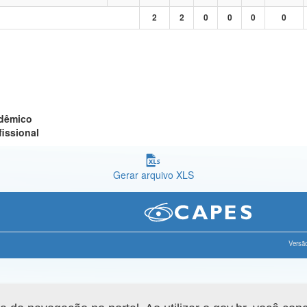
2
2
0
0
0
0
adêmico
fissional
Gerar arquivo XLS
Versão