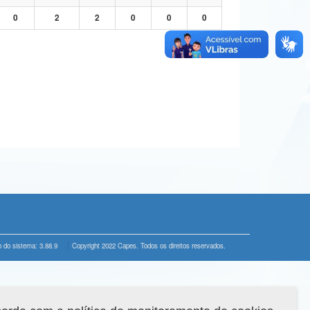
0
2
2
0
0
0
 do sistema: 3.88.9
Copyright 2022 Capes. Todos os direitos reservados.