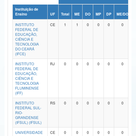
Ministério da Ciência, Tecnologia, Inovações e Comunicações
Instituição de
Ensino
UF
Total
ME
DO
MP
DP
ME/DO
M
Ministério do Meio Ambiente
INSTITUTO
CE
1
1
0
0
0
0
FEDERAL DE
Ministério do Turismo
EDUCAÇÃO,
CIÊNCIA E
TECNOLOGIA
Ministério do Desenvolvimento Regional
DO CEARÁ
(IFCE)
Controladoria-Geral da União
INSTITUTO
RJ
0
0
0
0
0
0
FEDERAL DE
Ministério da Mulher, da Família e dos Direitos Humanos
EDUCAÇÃO,
CIÊNCIA E
Secretaria-Geral
TECNOLOGIA
FLUMINENSE
(IFF)
Secretaria de Governo
INSTITUTO
RS
0
0
0
0
0
0
Gabinete de Segurança Institucional
FEDERAL SUL-
RIO-
Advocacia-Geral da União
GRANDENSE
(IFSUL) (IFSUL)
Banco Central do Brasil
UNIVERSIDADE
CE
0
0
0
0
0
0