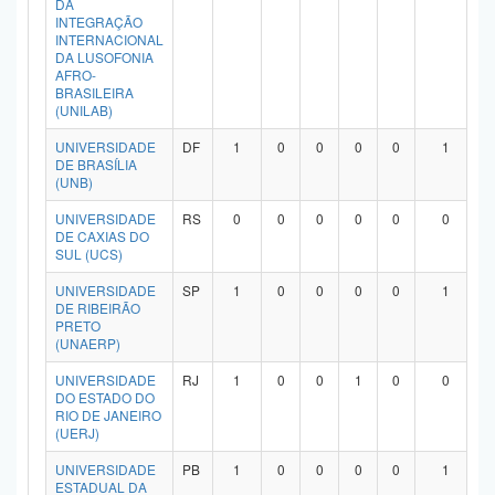
DA
Planalto
INTEGRAÇÃO
INTERNACIONAL
DA LUSOFONIA
AFRO-
BRASILEIRA
(UNILAB)
UNIVERSIDADE
DF
1
0
0
0
0
1
DE BRASÍLIA
(UNB)
UNIVERSIDADE
RS
0
0
0
0
0
0
DE CAXIAS DO
SUL (UCS)
UNIVERSIDADE
SP
1
0
0
0
0
1
DE RIBEIRÃO
PRETO
(UNAERP)
UNIVERSIDADE
RJ
1
0
0
1
0
0
DO ESTADO DO
RIO DE JANEIRO
(UERJ)
UNIVERSIDADE
PB
1
0
0
0
0
1
ESTADUAL DA