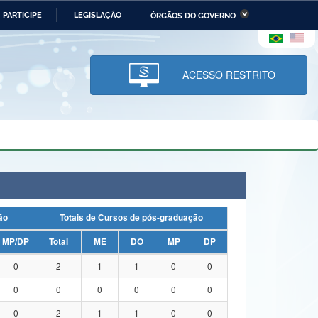
PARTICIPE
LEGISLAÇÃO
ÓRGÃOS DO GOVERNO
stério da Economia
Ministério da Infraestrutura
stério de Minas e Energia
Ministério da Ciência,
Tecnologia, Inovações e
ACESSO RESTRITO
Comunicações
tério da Mulher, da Família
Secretaria-Geral
s Direitos Humanos
lto
uação
Totais de Cursos de pós-graduação
MP/DP
Total
ME
DO
MP
DP
0
2
1
1
0
0
0
0
0
0
0
0
0
2
1
1
0
0