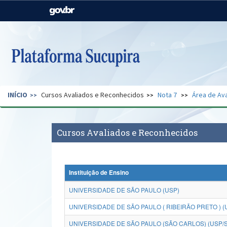
Casa Civil
Ministério da Justiça e
Segurança Pública
Ministério da Agricultura,
Ministério da Educação
Pecuária e Abastecimento
Ministério do Meio Ambiente
Ministério do Turismo
INÍCIO
Cursos Avaliados e Reconhecidos
Nota 7
Área de Ava
Secretaria de Governo
Gabinete de Segurança
Institucional
Cursos Avaliados e Reconhecidos
Instituição de Ensino
UNIVERSIDADE DE SÃO PAULO (USP)
UNIVERSIDADE DE SÃO PAULO ( RIBEIRÃO PRETO ) (
UNIVERSIDADE DE SÃO PAULO (SÃO CARLOS) (USP/