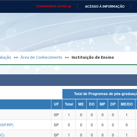
ACESSO À INFORMAÇÃO
CORONAVÍRUS (COVID-19)
Ministério da Defesa
Ministério das Relações
Mini
Exteriores
IR
PARA
O
CONTEÚDO
Ministério da Cidadania
Ministério da Saúde
Mini
Ministério do Desenvolvimento
Controladoria-Geral da União
Minis
Regional
e do
liação
Área de Conhecimento
Instituição de Ensino
Advocacia-Geral da União
Banco Central do Brasil
Plana
Total de Programas de pós-grad
UF
Total
ME
DO
MP
DP
ME/DO
SP
1
0
0
0
0
1
USP/RP)
SP
0
0
0
0
0
0
SC)
SP
1
0
0
0
0
1