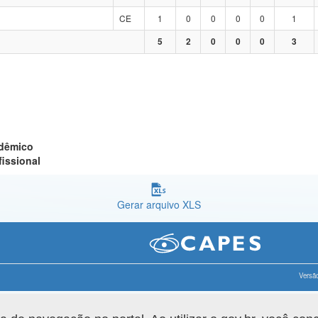
CE
1
0
0
0
0
1
5
2
0
0
0
3
adêmico
fissional
Gerar arquivo XLS
Versão