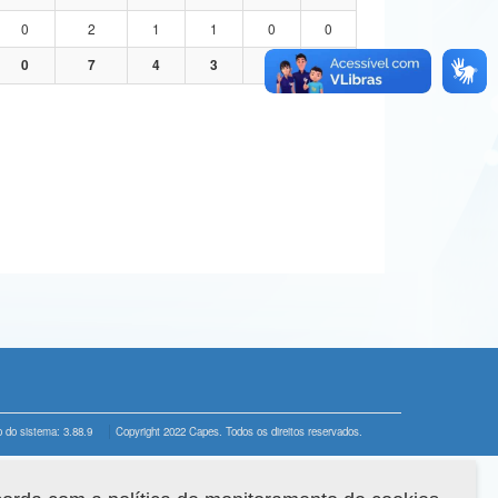
0
2
1
1
0
0
0
7
4
3
0
0
 do sistema: 3.88.9
Copyright 2022 Capes. Todos os direitos reservados.