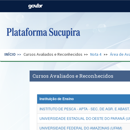
Casa Civil
Ministério da Justiça e
Segurança Pública
Ministério da Agricultura,
Ministério da Educação
Pecuária e Abastecimento
Ministério do Meio Ambiente
Ministério do Turismo
INÍCIO
Cursos Avaliados e Reconhecidos
Nota 4
Área de Ava
Secretaria de Governo
Gabinete de Segurança
Institucional
Cursos Avaliados e Reconhecidos
Instituição de Ensino
INSTITUTO DE PESCA - APTA - SEC. DE AGR. E ABAST. -
UNIVERSIDADE ESTADUAL DO OESTE DO PARANÁ (U
UNIVERSIDADE FEDERAL DO AMAZONAS (UFAM)