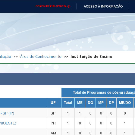
ACESSO À INFORMAÇÃO
CORONAVÍRUS (COVID-19)
Ministério da Defesa
Ministério das Relações
Mini
Exteriores
IR
PARA
O
CONTEÚDO
Ministério da Cidadania
Ministério da Saúde
Mini
Ministério do Desenvolvimento
Controladoria-Geral da União
Minis
Regional
e do
liação
Área de Conhecimento
Instituição de Ensino
Advocacia-Geral da União
Banco Central do Brasil
Plana
Total de Programas de pós-grad
UF
Total
ME
DO
MP
DP
ME/DO
 SP (IP)
SP
1
1
0
0
0
0
NIOESTE)
PR
1
0
0
0
0
1
AM
1
0
0
0
0
1