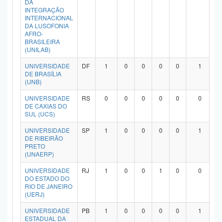
DA
Planalto
INTEGRAÇÃO
INTERNACIONAL
DA LUSOFONIA
AFRO-
BRASILEIRA
(UNILAB)
UNIVERSIDADE
DF
1
0
0
0
0
1
DE BRASÍLIA
(UNB)
UNIVERSIDADE
RS
0
0
0
0
0
0
DE CAXIAS DO
SUL (UCS)
UNIVERSIDADE
SP
1
0
0
0
0
1
DE RIBEIRÃO
PRETO
(UNAERP)
UNIVERSIDADE
RJ
1
0
0
1
0
0
DO ESTADO DO
RIO DE JANEIRO
(UERJ)
UNIVERSIDADE
PB
1
0
0
0
0
1
ESTADUAL DA