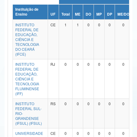
Ministério da Ciência, Tecnologia, Inovações e Comunicações
Instituição de
Ensino
UF
Total
ME
DO
MP
DP
ME/DO
M
Ministério do Meio Ambiente
INSTITUTO
CE
1
1
0
0
0
0
FEDERAL DE
Ministério do Turismo
EDUCAÇÃO,
CIÊNCIA E
TECNOLOGIA
Ministério do Desenvolvimento Regional
DO CEARÁ
(IFCE)
Controladoria-Geral da União
INSTITUTO
RJ
0
0
0
0
0
0
FEDERAL DE
Ministério da Mulher, da Família e dos Direitos Humanos
EDUCAÇÃO,
CIÊNCIA E
Secretaria-Geral
TECNOLOGIA
FLUMINENSE
(IFF)
Secretaria de Governo
INSTITUTO
RS
0
0
0
0
0
0
Gabinete de Segurança Institucional
FEDERAL SUL-
RIO-
Advocacia-Geral da União
GRANDENSE
(IFSUL) (IFSUL)
Banco Central do Brasil
UNIVERSIDADE
CE
0
0
0
0
0
0