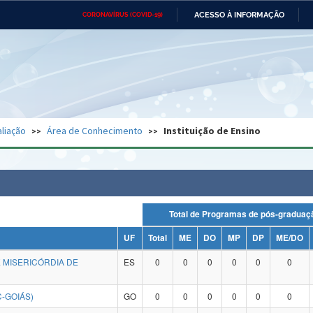
ACESSO À INFORMAÇÃO
CORONAVÍRUS (COVID-19)
Ministério da Defesa
Ministério das Relações
Mini
Exteriores
IR
PARA
O
CONTEÚDO
Ministério da Cidadania
Ministério da Saúde
Mini
Ministério do Desenvolvimento
Controladoria-Geral da União
Minis
Regional
e do
liação
Área de Conhecimento
Instituição de Ensino
Advocacia-Geral da União
Banco Central do Brasil
Plana
Total de Programas de pós-grad
UF
Total
ME
DO
MP
DP
ME/DO
 MISERICÓRDIA DE
ES
0
0
0
0
0
0
C-GOIÁS)
GO
0
0
0
0
0
0