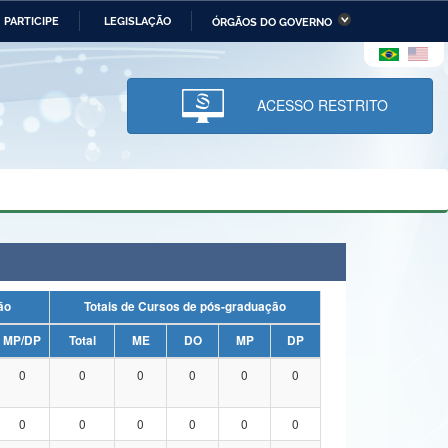
PARTICIPE
LEGISLAÇÃO
ÓRGÃOS DO GOVERNO
stério da Economia
Ministério da Infraestrutura
stério de Minas e Energia
Ministério da Ciência,
Tecnologia, Inovações e
ACESSO RESTRITO
Comunicações
tério da Mulher, da Família
Secretaria-Geral
s Direitos Humanos
lto
uação
Totais de Cursos de pós-graduação
MP/DP
Total
ME
DO
MP
DP
0
0
0
0
0
0
0
0
0
0
0
0