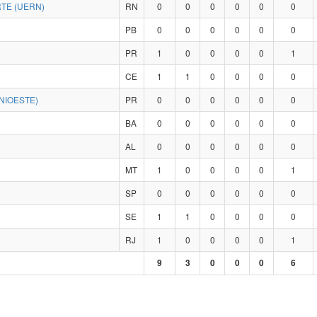
TE (UERN)
RN
0
0
0
0
0
0
PB
0
0
0
0
0
0
PR
1
0
0
0
0
1
CE
1
1
0
0
0
0
NIOESTE)
PR
0
0
0
0
0
0
BA
0
0
0
0
0
0
AL
0
0
0
0
0
0
MT
1
0
0
0
0
1
SP
0
0
0
0
0
0
SE
1
1
0
0
0
0
RJ
1
0
0
0
0
1
9
3
0
0
0
6