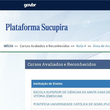
Casa Civil
Ministério da Justiça e
Segurança Pública
Ministério da Agricultura,
Ministério da Educação
Pecuária e Abastecimento
Ministério do Meio Ambiente
Ministério do Turismo
INÍCIO
Cursos Avaliados e Reconhecidos
Nota 4
Área de Ava
Secretaria de Governo
Gabinete de Segurança
Institucional
Cursos Avaliados e Reconhecidos
Instituição de Ensino
ESCOLA SUPERIOR DE CIÊNCIAS DA SANTA CASA DE
VITÓRIA (EMESCAM)
PONTIFÍCIA UNIVERSIDADE CATÓLICA DE GOIÁS (PU