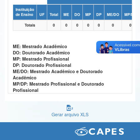
Ministério da Ciência, Tecnologia, Inovações e Comunicações
Instituição
de Ensino
UF
Total
ME
DO
MP
DP
ME/DO
MP/DP
Ministério do Meio Ambiente
Totais
0
0
0
0
0
0
0
Ministério do Turismo
Ministério do Desenvolvimento Regional
ME: Mestrado Acadêmico
DO: Doutorado Acadêmico
Controladoria-Geral da União
MP: Mestrado Profissional
DP: Doutorado Profissional
Ministério da Mulher, da Família e dos Direitos Humanos
ME/DO: Mestrado Acadêmico e Doutorado
Acadêmico
Secretaria-Geral
MP/DP: Mestrado Profissional e Doutorado
Profissional
Secretaria de Governo
Gabinete de Segurança Institucional
Gerar arquivo XLS
Advocacia-Geral da União
Banco Central do Brasil