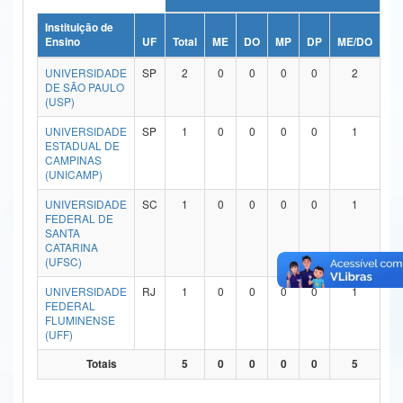
Ministério da Ciência, Tecnologia, Inovações e Comunicações
Instituição de
Ensino
UF
Total
ME
DO
MP
DP
ME/DO
MP
Ministério do Meio Ambiente
UNIVERSIDADE
SP
2
0
0
0
0
2
DE SÃO PAULO
Ministério do Turismo
(USP)
UNIVERSIDADE
SP
1
0
0
0
0
1
Ministério do Desenvolvimento Regional
ESTADUAL DE
CAMPINAS
Controladoria-Geral da União
(UNICAMP)
Ministério da Mulher, da Família e dos Direitos Humanos
UNIVERSIDADE
SC
1
0
0
0
0
1
FEDERAL DE
SANTA
Secretaria-Geral
CATARINA
(UFSC)
Secretaria de Governo
UNIVERSIDADE
RJ
1
0
0
0
0
1
FEDERAL
Gabinete de Segurança Institucional
FLUMINENSE
(UFF)
Advocacia-Geral da União
Totais
5
0
0
0
0
5
Banco Central do Brasil