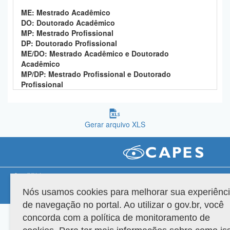
Planalto
ME: Mestrado Acadêmico
DO: Doutorado Acadêmico
MP: Mestrado Profissional
DP: Doutorado Profissional
ME/DO: Mestrado Acadêmico e Doutorado
Acadêmico
MP/DP: Mestrado Profissional e Doutorado
Profissional
Gerar arquivo XLS
Compatibilidade
Nós usamos cookies para melhorar sua experiênc
Versão do sistema: 3.88.9
Copyright 2022 Capes. Todos os direitos reservados.
de navegação no portal. Ao utilizar o gov.br, você
concorda com a política de monitoramento de