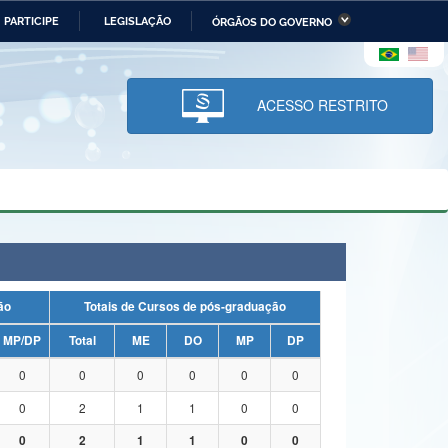
PARTICIPE
LEGISLAÇÃO
ÓRGÃOS DO GOVERNO
stério da Economia
Ministério da Infraestrutura
stério de Minas e Energia
Ministério da Ciência,
Tecnologia, Inovações e
ACESSO RESTRITO
Comunicações
tério da Mulher, da Família
Secretaria-Geral
s Direitos Humanos
lto
uação
Totais de Cursos de pós-graduação
MP/DP
Total
ME
DO
MP
DP
0
0
0
0
0
0
0
2
1
1
0
0
0
2
1
1
0
0