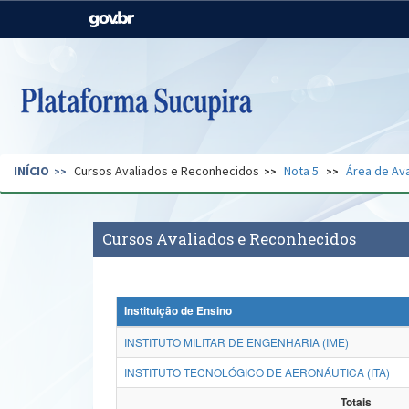
Casa Civil
Ministério da Justiça e
Segurança Pública
Ministério da Agricultura,
Ministério da Educação
Pecuária e Abastecimento
Ministério do Meio Ambiente
Ministério do Turismo
INÍCIO
Cursos Avaliados e Reconhecidos
Nota 5
Área de Ava
Secretaria de Governo
Gabinete de Segurança
Institucional
Cursos Avaliados e Reconhecidos
Instituição de Ensino
INSTITUTO MILITAR DE ENGENHARIA (IME)
INSTITUTO TECNOLÓGICO DE AERONÁUTICA (ITA)
Totais