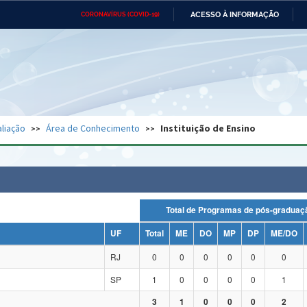
ACESSO À INFORMAÇÃO
CORONAVÍRUS (COVID-19)
Ministério da Defesa
Ministério das Relações
Mini
Exteriores
IR
PARA
O
CONTEÚDO
Ministério da Cidadania
Ministério da Saúde
Mini
Ministério do Desenvolvimento
Controladoria-Geral da União
Minis
Regional
e do
liação
Área de Conhecimento
Instituição de Ensino
Advocacia-Geral da União
Banco Central do Brasil
Plana
Total de Programas de pós-grad
UF
Total
ME
DO
MP
DP
ME/DO
RJ
0
0
0
0
0
0
SP
1
0
0
0
0
1
3
1
0
0
0
2