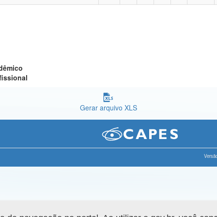
adêmico
fissional
Gerar arquivo XLS
Versão