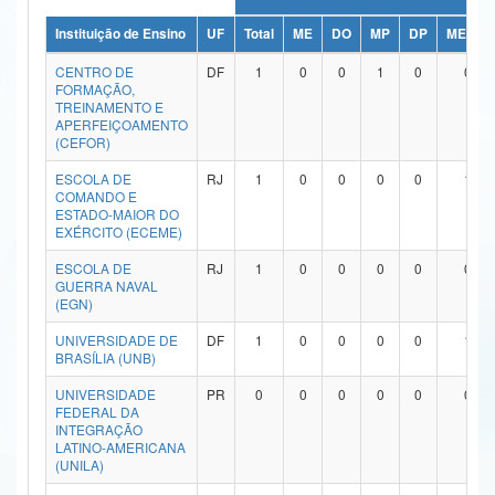
Ministério da Ciência, Tecnologia, Inovações e Comunicações
Instituição de Ensino
UF
Total
ME
DO
MP
DP
ME/DO
CENTRO DE
DF
1
0
0
1
0
0
Ministério do Meio Ambiente
FORMAÇÃO,
TREINAMENTO E
Ministério do Turismo
APERFEIÇOAMENTO
(CEFOR)
Ministério do Desenvolvimento Regional
ESCOLA DE
RJ
1
0
0
0
0
1
COMANDO E
Controladoria-Geral da União
ESTADO-MAIOR DO
EXÉRCITO (ECEME)
Ministério da Mulher, da Família e dos Direitos Humanos
ESCOLA DE
RJ
1
0
0
0
0
0
GUERRA NAVAL
Secretaria-Geral
(EGN)
Secretaria de Governo
UNIVERSIDADE DE
DF
1
0
0
0
0
1
BRASÍLIA (UNB)
Gabinete de Segurança Institucional
UNIVERSIDADE
PR
0
0
0
0
0
0
FEDERAL DA
Advocacia-Geral da União
INTEGRAÇÃO
LATINO-AMERICANA
(UNILA)
Banco Central do Brasil