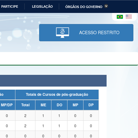
PARTICIPE
LEGISLAÇÃO
ÓRGÃOS DO GOVERNO
stério da Economia
Ministério da Infraestrutura
stério de Minas e Energia
Ministério da Ciência,
Tecnologia, Inovações e
ACESSO RESTRITO
Comunicações
tério da Mulher, da Família
Secretaria-Geral
s Direitos Humanos
lto
uação
Totais de Cursos de pós-graduação
MP/DP
Total
ME
DO
MP
DP
0
2
1
1
0
0
0
2
1
1
0
0
0
0
0
0
0
0