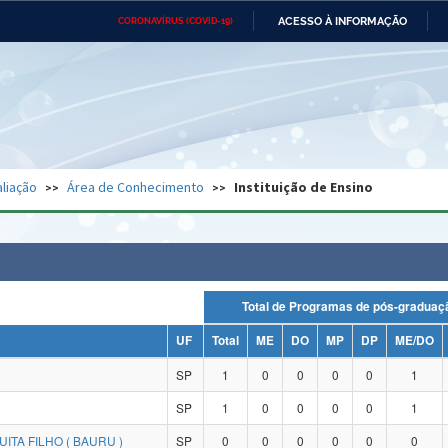
ACESSO À INFORMAÇÃO
CORONAVÍRUS (COVID-19)
Ministério da Defesa
Ministério das Relações
Mini
Exteriores
IR
PARA
O
CONTEÚDO
Ministério da Cidadania
Ministério da Saúde
Mini
Ministério do Desenvolvimento
Controladoria-Geral da União
Minis
Regional
e do
liação
Área de Conhecimento
Instituição de Ensino
Advocacia-Geral da União
Banco Central do Brasil
Plana
Total de Programas de pós-grad
UF
Total
ME
DO
MP
DP
ME/DO
SP
1
0
0
0
0
1
SP
1
0
0
0
0
1
ITA FILHO ( BAURU )
SP
0
0
0
0
0
0