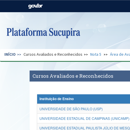
Casa Civil
Ministério da Justiça e
Segurança Pública
Ministério da Agricultura,
Ministério da Educação
Pecuária e Abastecimento
Ministério do Meio Ambiente
Ministério do Turismo
INÍCIO
Cursos Avaliados e Reconhecidos
Nota 5
Área de Ava
Secretaria de Governo
Gabinete de Segurança
Institucional
Cursos Avaliados e Reconhecidos
Instituição de Ensino
UNIVERSIDADE DE SÃO PAULO (USP)
UNIVERSIDADE ESTADUAL DE CAMPINAS (UNICAMP)
UNIVERSIDADE ESTADUAL PAULISTA JÚLIO DE MESQU