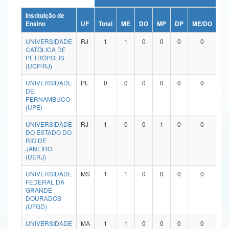
Ministério da Ciência, Tecnologia, Inovações e Comunicações
Instituição de
Ensino
UF
Total
ME
DO
MP
DP
ME/DO
MP
Ministério do Meio Ambiente
UNIVERSIDADE
RJ
1
1
0
0
0
0
CATÓLICA DE
Ministério do Turismo
PETRÓPOLIS
(UCP/RJ)
Ministério do Desenvolvimento Regional
UNIVERSIDADE
PE
0
0
0
0
0
0
DE
Controladoria-Geral da União
PERNAMBUCO
(UPE)
Ministério da Mulher, da Família e dos Direitos Humanos
UNIVERSIDADE
RJ
1
0
0
1
0
0
DO ESTADO DO
Secretaria-Geral
RIO DE
JANEIRO
Secretaria de Governo
(UERJ)
UNIVERSIDADE
MS
1
1
0
0
0
0
Gabinete de Segurança Institucional
FEDERAL DA
GRANDE
Advocacia-Geral da União
DOURADOS
(UFGD)
Banco Central do Brasil
UNIVERSIDADE
MA
1
1
0
0
0
0