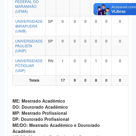
FEDERAL DO
Planalto
MARANHÃO
(UFMA)
UNIVERSIDADE
SP
0
0
0
0
0
0
IBIRAPUERA
(UNIB)
UNIVERSIDADE
SP
0
0
0
0
0
0
PAULISTA
(UNIP)
UNIVERSIDADE
RN
1
0
0
1
0
0
POTIGUAR
(UNP)
Totais
17
9
0
8
0
0
ME: Mestrado Acadêmico
DO: Doutorado Acadêmico
MP: Mestrado Profissional
DP: Doutorado Profissional
ME/DO: Mestrado Acadêmico e Doutorado
Acadêmico