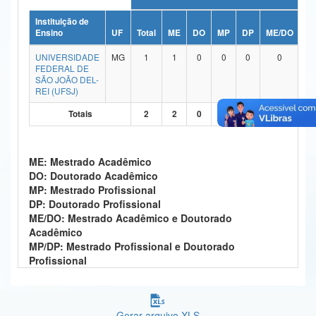
Ministério da Ciência, Tecnologia, Inovações e Comunicações
Instituição de
Ensino
UF
Total
ME
DO
MP
DP
ME/DO
M
Ministério do Meio Ambiente
UNIVERSIDADE
MG
1
1
0
0
0
0
FEDERAL DE
Ministério do Turismo
SÃO JOÃO DEL-
REI (UFSJ)
Ministério do Desenvolvimento Regional
Totais
2
2
0
0
0
0
Controladoria-Geral da União
Ministério da Mulher, da Família e dos Direitos Humanos
ME: Mestrado Acadêmico
DO: Doutorado Acadêmico
Secretaria-Geral
MP: Mestrado Profissional
DP: Doutorado Profissional
Secretaria de Governo
ME/DO: Mestrado Acadêmico e Doutorado
Acadêmico
Gabinete de Segurança Institucional
MP/DP: Mestrado Profissional e Doutorado
Profissional
Advocacia-Geral da União
Banco Central do Brasil
Gerar arquivo XLS