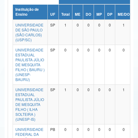
Ministério da Ciência, Tecnologia, Inovações e Comunicações
Instituição de
Ensino
UF
Total
ME
DO
MP
DP
ME/DO
M
Ministério do Meio Ambiente
UNIVERSIDADE
SP
1
0
0
0
0
1
DE SÃO PAULO
Ministério do Turismo
(SÃO CARLOS)
(USP/SC)
Ministério do Desenvolvimento Regional
UNIVERSIDADE
SP
0
0
0
0
0
0
ESTADUAL
Controladoria-Geral da União
PAULISTA JÚLIO
DE MESQUITA
FILHO ( BAURU )
Ministério da Mulher, da Família e dos Direitos Humanos
(UNESP-
BAURU)
Secretaria-Geral
UNIVERSIDADE
SP
1
0
0
0
0
1
Secretaria de Governo
ESTADUAL
PAULISTA JÚLIO
DE MESQUITA
Gabinete de Segurança Institucional
FILHO ( ILHA
SOLTEIRA )
Advocacia-Geral da União
(UNESP-IS)
UNIVERSIDADE
PB
0
0
0
0
0
0
Banco Central do Brasil
FEDERAL DA