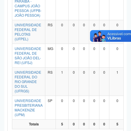
PARAÍBA -
Planalto
CAMPUS JOÃO
PESSOA (UFPB-
JOÃO PESSOA)
UNIVERSIDADE
RS
0
0
0
0
0
0
FEDERAL DE
PELOTAS
(UFPEL)
UNIVERSIDADE
MG
0
0
0
0
0
0
FEDERAL DE
SÃO JOÃO DEL-
REI (UFSJ)
UNIVERSIDADE
RS
1
0
0
0
0
1
FEDERAL DO
RIO GRANDE
DO SUL
(UFRGS)
UNIVERSIDADE
SP
0
0
0
0
0
0
PRESBITERIANA
MACKENZIE
(UPM)
Totais
5
0
0
0
0
5