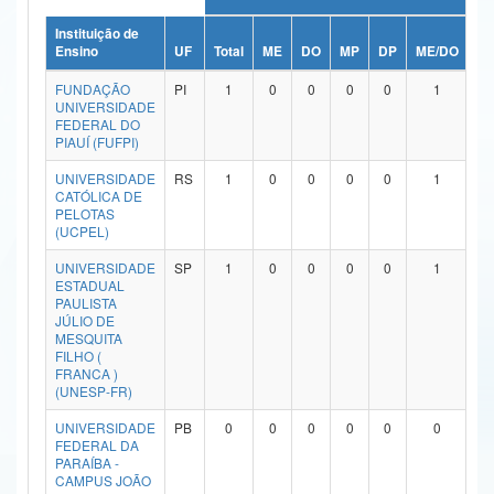
Ministério da Ciência, Tecnologia, Inovações e Comunicações
Instituição de
Ensino
UF
Total
ME
DO
MP
DP
ME/DO
M
Ministério do Meio Ambiente
FUNDAÇÃO
PI
1
0
0
0
0
1
UNIVERSIDADE
Ministério do Turismo
FEDERAL DO
PIAUÍ (FUFPI)
Ministério do Desenvolvimento Regional
UNIVERSIDADE
RS
1
0
0
0
0
1
CATÓLICA DE
Controladoria-Geral da União
PELOTAS
(UCPEL)
Ministério da Mulher, da Família e dos Direitos Humanos
UNIVERSIDADE
SP
1
0
0
0
0
1
ESTADUAL
Secretaria-Geral
PAULISTA
JÚLIO DE
Secretaria de Governo
MESQUITA
FILHO (
FRANCA )
Gabinete de Segurança Institucional
(UNESP-FR)
Advocacia-Geral da União
UNIVERSIDADE
PB
0
0
0
0
0
0
FEDERAL DA
PARAÍBA -
Banco Central do Brasil
CAMPUS JOÃO