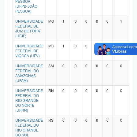
PESSOA
Planalto
(UFPB-JOÃO
PESSOA)
UNIVERSIDADE
MG
1
0
0
0
0
1
FEDERAL DE
JUIZ DE FORA
(UFJF)
UNIVERSIDADE
MG
1
0
0
0
0
1
FEDERAL DE
VIÇOSA (UFV)
UNIVERSIDADE
AM
0
0
0
0
0
0
FEDERAL DO
AMAZONAS
(UFAM)
UNIVERSIDADE
RN
0
0
0
0
0
0
FEDERAL DO
RIO GRANDE
DO NORTE
(UFRN)
UNIVERSIDADE
RS
0
0
0
0
0
0
FEDERAL DO
RIO GRANDE
DO SUL