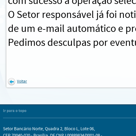
com sucesso a operação sele
O Setor responsável já foi no
de um e-mail automático e pr
Pedimos desculpas por eventu
Voltar
Ir para o topo
Setor Bancário Norte, Quadra 2, Bloco L, Lote 06,
CEP 70040-020 - Brasília, DF CNPJ 00889834/0001-08 -