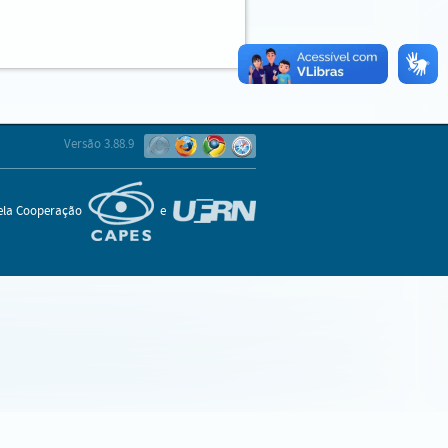
Versão 3.88.9
pela Cooperação
e