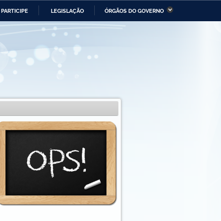
PARTICIPE
LEGISLAÇÃO
ÓRGÃOS DO GOVERNO
stério da Economia
Ministério da Infraestrutura
stério de Minas e Energia
Ministério da Ciência,
Tecnologia, Inovações e
Comunicações
tério da Mulher, da Família
Secretaria-Geral
s Direitos Humanos
lto