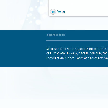
Voltar
Internet Explorer
Mozilla Firefox
Chrome
Safari
Ir para o topo
Setor Bancário Norte, Quadra 2, Bloco L, Lote 0
CEP 70040-020 - Brasília, DF CNPJ 00889834/0001
Copyright 2022 Capes. Todos os direitos reserva