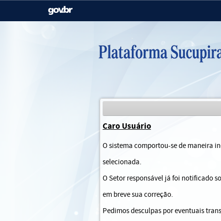
Casa Civil
Ministério da Justiça e
Segurança Pública
Ministério da Agricultura,
Ministério da Educação
Pecuária e Abastecimento
Ministério do Meio Ambiente
Ministério do Turismo
Caro Usuário
Secretaria de Governo
Gabinete de Segurança
O sistema comportou-se de maneira ine
Institucional
selecionada.
O Setor responsável já foi notificado 
em breve sua correção.
Pedimos desculpas por eventuais trans