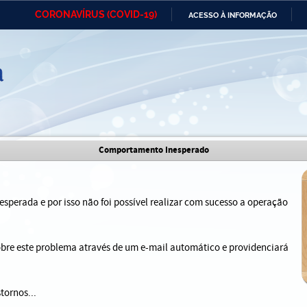
CORONAVÍRUS (COVID-19)
ACESSO À INFORMAÇÃO
Ministério da Defesa
Ministério das Relações
Mini
IR
Exteriores
PARA
O
CONTEÚDO
Ministério da Cidadania
Ministério da Saúde
Mini
Ministério do Desenvolvimento
Controladoria-Geral da União
Minis
Comportamento Inesperado
Regional
e do
Advocacia-Geral da União
Banco Central do Brasil
Plana
sperada e por isso não foi possível realizar com sucesso a operação
sobre este problema através de um e-mail automático e providenciará
tornos...