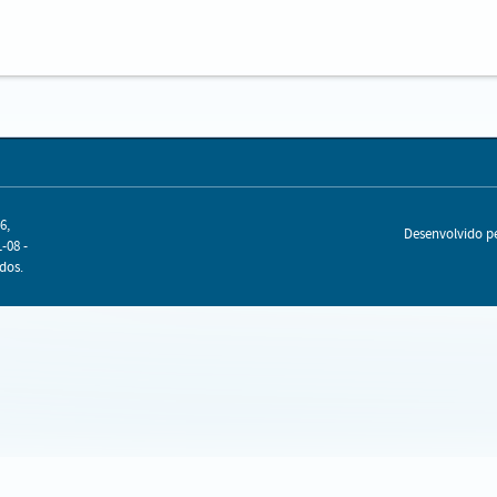
6,
Desenvolvido 
-08 -
dos.