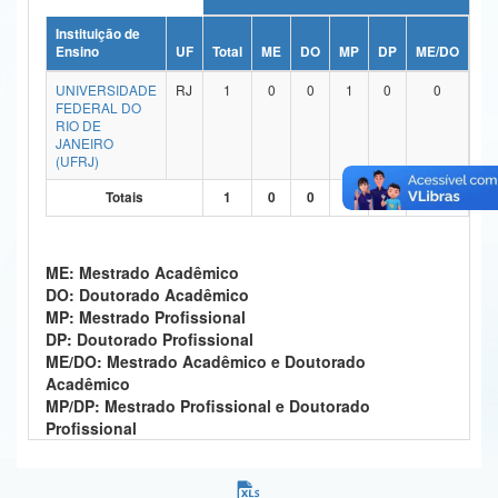
Ministério da Ciência, Tecnologia, Inovações e Comunicações
Instituição de
Ensino
UF
Total
ME
DO
MP
DP
ME/DO
MP
Ministério do Meio Ambiente
UNIVERSIDADE
RJ
1
0
0
1
0
0
FEDERAL DO
Ministério do Turismo
RIO DE
JANEIRO
(UFRJ)
Ministério do Desenvolvimento Regional
Totais
1
0
0
1
0
0
Controladoria-Geral da União
Ministério da Mulher, da Família e dos Direitos Humanos
ME: Mestrado Acadêmico
DO: Doutorado Acadêmico
Secretaria-Geral
MP: Mestrado Profissional
DP: Doutorado Profissional
Secretaria de Governo
ME/DO: Mestrado Acadêmico e Doutorado
Acadêmico
Gabinete de Segurança Institucional
MP/DP: Mestrado Profissional e Doutorado
Profissional
Advocacia-Geral da União
Banco Central do Brasil