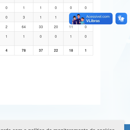
0
1
1
0
0
0
0
3
1
1
1
0
2
64
33
20
11
0
1
1
0
0
1
0
4
78
37
22
18
1