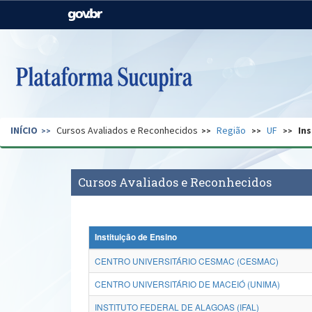
Casa Civil
Ministério da Justiça e
Segurança Pública
Ministério da Agricultura,
Ministério da Educação
Pecuária e Abastecimento
Ministério do Meio Ambiente
Ministério do Turismo
INÍCIO
Cursos Avaliados e Reconhecidos
Região
UF
Ins
Secretaria de Governo
Gabinete de Segurança
Institucional
Cursos Avaliados e Reconhecidos
Instituição de Ensino
CENTRO UNIVERSITÁRIO CESMAC (CESMAC)
CENTRO UNIVERSITÁRIO DE MACEIÓ (UNIMA)
INSTITUTO FEDERAL DE ALAGOAS (IFAL)