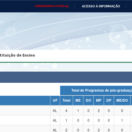
ACESSO À INFORMAÇÃO
CORONAVÍRUS (COVID-19)
Ministério da Defesa
Ministério das Relações
Mini
Exteriores
IR
PARA
O
CONTEÚDO
Ministério da Cidadania
Ministério da Saúde
Mini
Ministério do Desenvolvimento
Controladoria-Geral da União
Minis
Regional
e do
tituição de Ensino
Advocacia-Geral da União
Banco Central do Brasil
Plana
Total de Programas de pós-grad
UF
Total
ME
DO
MP
DP
ME/DO
AL
4
1
0
2
0
0
AL
1
0
0
0
0
1
AL
2
0
0
2
0
0