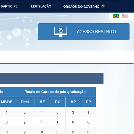
PARTICIPE
LEGISLAÇÃO
ÓRGÃOS DO GOVERNO
stério da Economia
Ministério da Infraestrutura
stério de Minas e Energia
Ministério da Ciência,
Tecnologia, Inovações e
ACESSO RESTRITO
Comunicações
tério da Mulher, da Família
Secretaria-Geral
s Direitos Humanos
lto
uação
Totais de Cursos de pós-graduação
MP/DP
Total
ME
DO
MP
DP
1
5
1
0
3
1
0
2
1
1
0
0
0
2
0
0
2
0