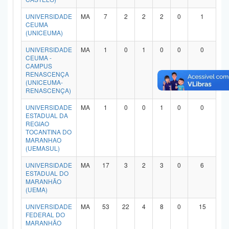
Planalto
UNIVERSIDADE
MA
7
2
2
2
0
1
CEUMA
(UNICEUMA)
UNIVERSIDADE
MA
1
0
1
0
0
0
CEUMA -
CAMPUS
RENASCENÇA
(UNICEUMA-
RENASCENÇA)
UNIVERSIDADE
MA
1
0
0
1
0
0
ESTADUAL DA
REGIAO
TOCANTINA DO
MARANHAO
(UEMASUL)
UNIVERSIDADE
MA
17
3
2
3
0
6
ESTADUAL DO
MARANHÃO
(UEMA)
UNIVERSIDADE
MA
53
22
4
8
0
15
FEDERAL DO
MARANHÃO