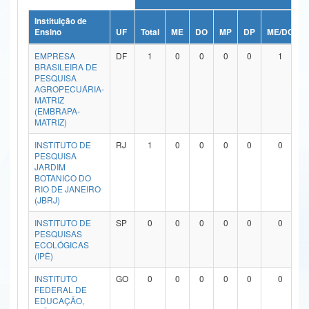
Ministério da Ciência, Tecnologia, Inovações e Comunicações
Instituição de
Ensino
UF
Total
ME
DO
MP
DP
ME/DO
Ministério do Meio Ambiente
EMPRESA
DF
1
0
0
0
0
1
BRASILEIRA DE
Ministério do Turismo
PESQUISA
AGROPECUÁRIA-
MATRIZ
Ministério do Desenvolvimento Regional
(EMBRAPA-
MATRIZ)
Controladoria-Geral da União
INSTITUTO DE
RJ
1
0
0
0
0
0
PESQUISA
Ministério da Mulher, da Família e dos Direitos Humanos
JARDIM
BOTANICO DO
Secretaria-Geral
RIO DE JANEIRO
(JBRJ)
Secretaria de Governo
INSTITUTO DE
SP
0
0
0
0
0
0
PESQUISAS
Gabinete de Segurança Institucional
ECOLÓGICAS
(IPÊ)
Advocacia-Geral da União
INSTITUTO
GO
0
0
0
0
0
0
FEDERAL DE
Banco Central do Brasil
EDUCAÇÃO,