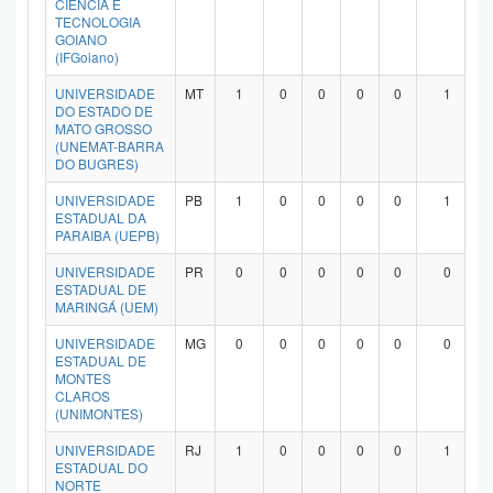
CIÊNCIA E
Planalto
TECNOLOGIA
GOIANO
(IFGoiano)
UNIVERSIDADE
MT
1
0
0
0
0
1
DO ESTADO DE
MATO GROSSO
(UNEMAT-BARRA
DO BUGRES)
UNIVERSIDADE
PB
1
0
0
0
0
1
ESTADUAL DA
PARAIBA (UEPB)
UNIVERSIDADE
PR
0
0
0
0
0
0
ESTADUAL DE
MARINGÁ (UEM)
UNIVERSIDADE
MG
0
0
0
0
0
0
ESTADUAL DE
MONTES
CLAROS
(UNIMONTES)
UNIVERSIDADE
RJ
1
0
0
0
0
1
ESTADUAL DO
NORTE