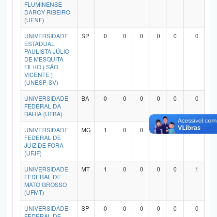
FLUMINENSE
DARCY RIBEIRO
(UENF)
UNIVERSIDADE
SP
0
0
0
0
0
0
ESTADUAL
PAULISTA JÚLIO
DE MESQUITA
FILHO ( SÃO
VICENTE )
(UNESP-SV)
UNIVERSIDADE
BA
0
0
0
0
0
0
FEDERAL DA
BAHIA (UFBA)
UNIVERSIDADE
MG
1
0
0
0
0
1
FEDERAL DE
JUIZ DE FORA
(UFJF)
UNIVERSIDADE
MT
1
0
0
0
0
1
FEDERAL DE
MATO GROSSO
(UFMT)
UNIVERSIDADE
SP
0
0
0
0
0
0
FEDERAL DE