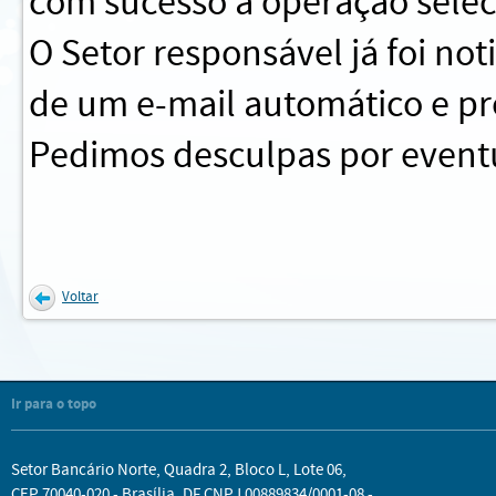
com sucesso a operação sele
O Setor responsável já foi no
de um e-mail automático e pr
Pedimos desculpas por eventu
Voltar
Ir para o topo
Setor Bancário Norte, Quadra 2, Bloco L, Lote 06,
CEP 70040-020 - Brasília, DF CNPJ 00889834/0001-08 -