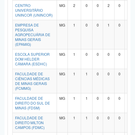
CENTRO
MG
2
0
0
2
0
0
Planalto
UNIVERSITÁRIO
UNINCOR (UNINCOR)
EMPRESA DE
MG
1
0
0
1
0
0
PESQUISA
AGROPECUÁRIA DE
MINAS GERAIS
(EPAMIG)
ESCOLA SUPERIOR
MG
1
0
0
0
0
1
DOM HELDER
CÂMARA (ESDHC)
FACULDADE DE
MG
1
1
0
0
0
0
CIÊNCIAS MÉDICAS
DE MINAS GERAIS
(FCMMG)
FACULDADE DE
MG
1
1
0
0
0
0
DIREITO DO SUL DE
MINAS (FDSM)
FACULDADE DE
MG
1
1
0
0
0
0
DIREITO MILTON
CAMPOS (FDMC)