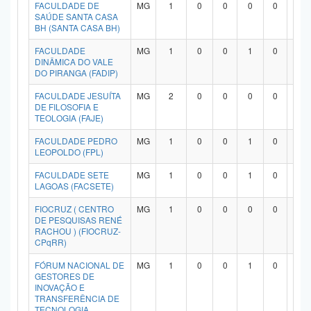
FACULDADE DE
MG
1
0
0
0
0
1
SAÚDE SANTA CASA
BH (SANTA CASA BH)
FACULDADE
MG
1
0
0
1
0
0
DINÂMICA DO VALE
DO PIRANGA (FADIP)
FACULDADE JESUÍTA
MG
2
0
0
0
0
2
DE FILOSOFIA E
TEOLOGIA (FAJE)
FACULDADE PEDRO
MG
1
0
0
1
0
0
LEOPOLDO (FPL)
FACULDADE SETE
MG
1
0
0
1
0
0
LAGOAS (FACSETE)
FIOCRUZ ( CENTRO
MG
1
0
0
0
0
1
DE PESQUISAS RENÉ
RACHOU ) (FIOCRUZ-
CPqRR)
FÓRUM NACIONAL DE
MG
1
0
0
1
0
0
GESTORES DE
INOVAÇÃO E
TRANSFERÊNCIA DE
TECNOLOGIA