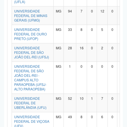
(UFLA)
UNIVERSIDADE
MG
94
7
0
12
0
7
FEDERAL DE MINAS
GERAIS (UFMG)
UNIVERSIDADE
MG
33
8
0
5
0
1
FEDERAL DE OURO
PRETO (UFOP)
UNIVERSIDADE
MG
28
16
0
2
0
9
FEDERAL DE SÃO
JOÃO DEL-REI (UFSJ)
UNIVERSIDADE
MG
1
0
0
0
0
0
FEDERAL DE SÃO
JOÃO DEL-REI -
CAMPUS ALTO
PARAOPEBA (UFSJ-
ALTO PARAOPEBA)
UNIVERSIDADE
MG
52
10
1
7
0
3
FEDERAL DE
UBERLÂNDIA (UFU)
UNIVERSIDADE
MG
49
8
0
6
0
3
FEDERAL DE VIÇOSA
(UFV)