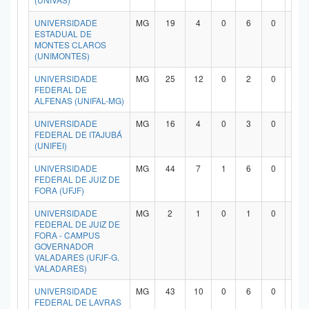
UNIVERSIDADE
MG
19
4
0
6
0
7
ESTADUAL DE
MONTES CLAROS
(UNIMONTES)
UNIVERSIDADE
MG
25
12
0
2
0
9
FEDERAL DE
ALFENAS (UNIFAL-MG)
UNIVERSIDADE
MG
16
4
0
3
0
8
FEDERAL DE ITAJUBÁ
(UNIFEI)
UNIVERSIDADE
MG
44
7
1
6
0
2
FEDERAL DE JUIZ DE
FORA (UFJF)
UNIVERSIDADE
MG
2
1
0
1
0
0
FEDERAL DE JUIZ DE
FORA - CAMPUS
GOVERNADOR
VALADARES (UFJF-G.
VALADARES)
UNIVERSIDADE
MG
43
10
0
6
0
2
FEDERAL DE LAVRAS