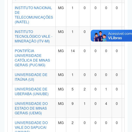
INSTITUTO NACIONAL
MG
1
0
0
0
0
1
DE
TELECOMUNICAÇÕES
(INATEL)
INSTITUTO
MG
1
0
0
1
0
0
TECNOLÓGICO VALE -
MINERAÇÃO (ITV-MI)
PONTIFÍCIA
MG
14
0
0
0
0
1
UNIVERSIDADE
CATÓLICA DE MINAS
GERAIS (PUC/MG)
UNIVERSIDADE DE
MG
1
0
0
0
0
1
ITAÚNA (UI)
UNIVERSIDADE DE
MG
5
2
0
1
0
1
UBERABA (UNIUBE)
UNIVERSIDADE DO
MG
9
1
0
4
0
4
ESTADO DE MINAS
GERAIS (UEMG)
UNIVERSIDADE DO
MG
2
0
0
0
0
1
VALE DO SAPUCAI
(UNIVAS)