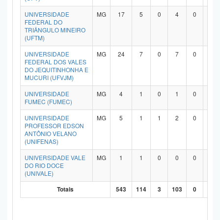
UNIVERSIDADE
MG
17
5
0
4
0
7
FEDERAL DO
TRIÂNGULO MINEIRO
(UFTM)
UNIVERSIDADE
MG
24
7
0
7
0
9
FEDERAL DOS VALES
DO JEQUITINHONHA E
MUCURI (UFVJM)
UNIVERSIDADE
MG
4
1
0
1
0
2
FUMEC (FUMEC)
UNIVERSIDADE
MG
5
1
1
2
0
1
PROFESSOR EDSON
ANTÔNIO VELANO
(UNIFENAS)
UNIVERSIDADE VALE
MG
1
1
0
0
0
0
DO RIO DOCE
(UNIVALE)
Totais
543
114
3
103
0
29