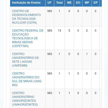
Instituição de Ensino
UF
Total
ME
DO
MP
DP
ME/
Ministério da Ciência, Tecnologia, Inovações e Comunicações
CENTRO DE
MG
1
0
0
0
0
1
DESENVOLVIMENTO
Ministério do Meio Ambiente
DA TECNOLOGIA
NUCLEAR (CDTN)
Ministério do Turismo
CENTRO FEDERAL DE
MG
13
3
0
2
0
7
EDUCAÇÃO
Ministério do Desenvolvimento Regional
TECNOLÓGICA DE
MINAS GERAIS
Controladoria-Geral da União
(CEFET-MG)
CENTRO
MG
1
0
0
1
0
0
Ministério da Mulher, da Família e dos Direitos Humanos
UNIVERSITÁRIO DE
SETE LAGOAS
Secretaria-Geral
(UNIFEMM)
CENTRO
MG
1
1
0
0
0
0
Secretaria de Governo
UNIVERSITÁRIO DO
SUL DE MINAS (UNIS-
Gabinete de Segurança Institucional
MG)
CENTRO
MG
1
1
0
0
0
0
Advocacia-Geral da União
UNIVERSITÁRIO
UNIHORIZONTES
Banco Central do Brasil
(UNIHORIZONTES)