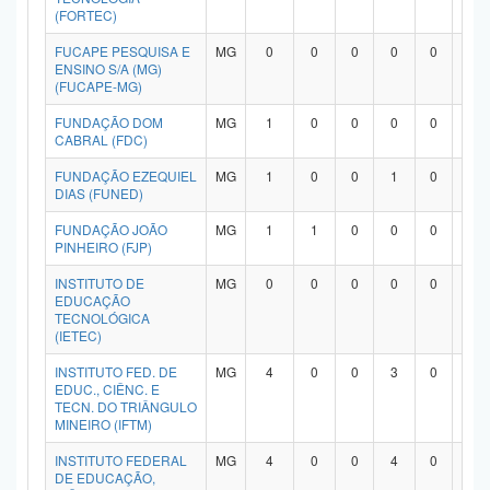
(FORTEC)
FUCAPE PESQUISA E
MG
0
0
0
0
0
0
ENSINO S/A (MG)
(FUCAPE-MG)
FUNDAÇÃO DOM
MG
1
0
0
0
0
0
CABRAL (FDC)
FUNDAÇÃO EZEQUIEL
MG
1
0
0
1
0
0
DIAS (FUNED)
FUNDAÇÃO JOÃO
MG
1
1
0
0
0
0
PINHEIRO (FJP)
INSTITUTO DE
MG
0
0
0
0
0
0
EDUCAÇÃO
TECNOLÓGICA
(IETEC)
INSTITUTO FED. DE
MG
4
0
0
3
0
0
EDUC., CIÊNC. E
TECN. DO TRIÂNGULO
MINEIRO (IFTM)
INSTITUTO FEDERAL
MG
4
0
0
4
0
0
DE EDUCAÇÃO,