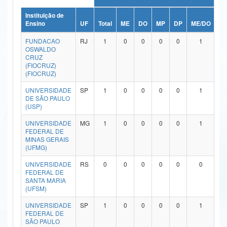
Ministério da Ciência, Tecnologia, Inovações e Comunicações
Instituição de
Ensino
UF
Total
ME
DO
MP
DP
ME/DO
M
Ministério do Meio Ambiente
FUNDACAO
RJ
1
0
0
0
0
1
OSWALDO
Ministério do Turismo
CRUZ
(FIOCRUZ)
(FIOCRUZ)
Ministério do Desenvolvimento Regional
UNIVERSIDADE
SP
1
0
0
0
0
1
Controladoria-Geral da União
DE SÃO PAULO
(USP)
Ministério da Mulher, da Família e dos Direitos Humanos
UNIVERSIDADE
MG
1
0
0
0
0
1
FEDERAL DE
Secretaria-Geral
MINAS GERAIS
(UFMG)
Secretaria de Governo
UNIVERSIDADE
RS
0
0
0
0
0
0
FEDERAL DE
Gabinete de Segurança Institucional
SANTA MARIA
(UFSM)
Advocacia-Geral da União
UNIVERSIDADE
SP
1
0
0
0
0
1
FEDERAL DE
Banco Central do Brasil
SÃO PAULO