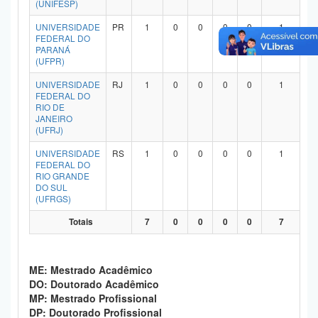
(UNIFESP)
Planalto
UNIVERSIDADE
PR
1
0
0
0
0
1
FEDERAL DO
PARANÁ
(UFPR)
UNIVERSIDADE
RJ
1
0
0
0
0
1
FEDERAL DO
RIO DE
JANEIRO
(UFRJ)
UNIVERSIDADE
RS
1
0
0
0
0
1
FEDERAL DO
RIO GRANDE
DO SUL
(UFRGS)
Totais
7
0
0
0
0
7
ME: Mestrado Acadêmico
DO: Doutorado Acadêmico
MP: Mestrado Profissional
DP: Doutorado Profissional