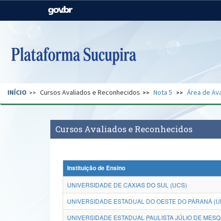
Casa Civil
Ministério da Justiça e
Segurança Pública
Ministério da Agricultura,
Ministério da Educação
Pecuária e Abastecimento
Ministério do Meio Ambiente
Ministério do Turismo
INÍCIO
Cursos Avaliados e Reconhecidos
Nota 5
Área de Ava
Secretaria de Governo
Gabinete de Segurança
Institucional
Cursos Avaliados e Reconhecidos
Instituição de Ensino
UNIVERSIDADE DE CAXIAS DO SUL (UCS)
UNIVERSIDADE ESTADUAL DO OESTE DO PARANÁ (U
UNIVERSIDADE ESTADUAL PAULISTA JÚLIO DE MESQ