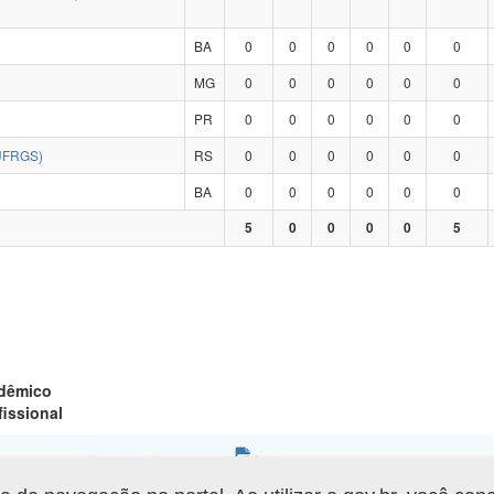
BA
0
0
0
0
0
0
MG
0
0
0
0
0
0
PR
0
0
0
0
0
0
UFRGS)
RS
0
0
0
0
0
0
BA
0
0
0
0
0
0
5
0
0
0
0
5
adêmico
fissional
Gerar arquivo XLS