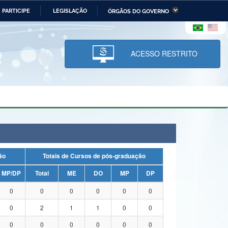
PARTICIPE
LEGISLAÇÃO
ÓRGÃOS DO GOVERNO
stério da Economia
Ministério da Infraestrutura
stério de Minas e Energia
Ministério da Ciência,
Tecnologia, Inovações e
ACESSO RESTRITO
Comunicações
tério da Mulher, da Família
Secretaria-Geral
s Direitos Humanos
lto
uação
Totais de Cursos de pós-graduação
MP/DP
Total
ME
DO
MP
DP
0
0
0
0
0
0
0
2
1
1
0
0
0
0
0
0
0
0