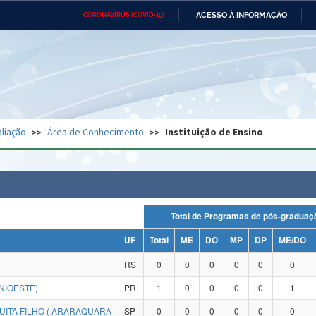
ACESSO À INFORMAÇÃO
CORONAVÍRUS (COVID-19)
Ministério da Defesa
Ministério das Relações
Mini
Exteriores
IR
PARA
O
CONTEÚDO
Ministério da Cidadania
Ministério da Saúde
Mini
Ministério do Desenvolvimento
Controladoria-Geral da União
Minis
Regional
e do
liação
Área de Conhecimento
Instituição de Ensino
Advocacia-Geral da União
Banco Central do Brasil
Plana
Total de Programas de pós-grad
UF
Total
ME
DO
MP
DP
ME/DO
RS
0
0
0
0
0
0
NIOESTE)
PR
1
0
0
0
0
1
UITA FILHO ( ARARAQUARA
SP
0
0
0
0
0
0