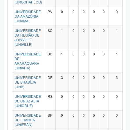
(UNOCHAPECÓ)
UNIVERSIDADE
PA
0
0
0
0
0
0
DA AMAZÔNIA
(UNAMA)
UNIVERSIDADE
SC
1
0
0
0
0
1
DA REGIÃO DE
JOINVILLE
(UNIVILLE)
UNIVERSIDADE
SP
1
0
0
0
0
1
DE
ARARAQUARA
(UNIARA)
UNIVERSIDADE
DF
3
0
0
0
0
3
DE BRASÍLIA
(UNB)
UNIVERSIDADE
RS
0
0
0
0
0
0
DE CRUZ ALTA
(UNICRUZ)
UNIVERSIDADE
SP
0
0
0
0
0
0
DE FRANCA
(UNIFRAN)