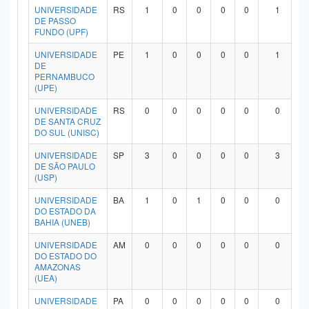
UNIVERSIDADE
RS
1
0
0
0
0
1
DE PASSO
FUNDO (UPF)
UNIVERSIDADE
PE
1
0
0
0
0
1
DE
PERNAMBUCO
(UPE)
UNIVERSIDADE
RS
0
0
0
0
0
0
DE SANTA CRUZ
DO SUL (UNISC)
UNIVERSIDADE
SP
3
0
0
0
0
3
DE SÃO PAULO
(USP)
UNIVERSIDADE
BA
1
0
1
0
0
0
DO ESTADO DA
BAHIA (UNEB)
UNIVERSIDADE
AM
0
0
0
0
0
0
DO ESTADO DO
AMAZONAS
(UEA)
UNIVERSIDADE
PA
0
0
0
0
0
0