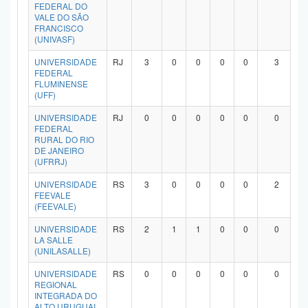
FEDERAL DO
VALE DO SÃO
FRANCISCO
(UNIVASF)
UNIVERSIDADE
RJ
3
0
0
0
0
3
FEDERAL
FLUMINENSE
(UFF)
UNIVERSIDADE
RJ
0
0
0
0
0
0
FEDERAL
RURAL DO RIO
DE JANEIRO
(UFRRJ)
UNIVERSIDADE
RS
3
0
0
0
0
2
FEEVALE
(FEEVALE)
UNIVERSIDADE
RS
2
1
1
0
0
0
LA SALLE
(UNILASALLE)
UNIVERSIDADE
RS
0
0
0
0
0
0
REGIONAL
INTEGRADA DO
ALTO URUGUAI