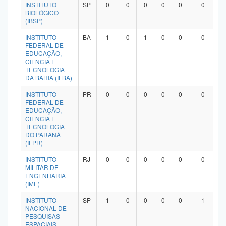
INSTITUTO
SP
0
0
0
0
0
0
BIOLÓGICO
(IBSP)
INSTITUTO
BA
1
0
1
0
0
0
FEDERAL DE
EDUCAÇÃO,
CIÊNCIA E
TECNOLOGIA
DA BAHIA (IFBA)
INSTITUTO
PR
0
0
0
0
0
0
FEDERAL DE
EDUCAÇÃO,
CIÊNCIA E
TECNOLOGIA
DO PARANÁ
(IFPR)
INSTITUTO
RJ
0
0
0
0
0
0
MILITAR DE
ENGENHARIA
(IME)
INSTITUTO
SP
1
0
0
0
0
1
NACIONAL DE
PESQUISAS
ESPACIAIS