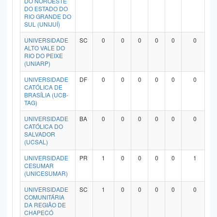
DO NOROESTE
DO ESTADO DO
RIO GRANDE DO
SUL (UNIJUÍ)
UNIVERSIDADE
SC
0
0
0
0
0
0
ALTO VALE DO
RIO DO PEIXE
(UNIARP)
UNIVERSIDADE
DF
0
0
0
0
0
0
CATÓLICA DE
BRASÍLIA (UCB-
TAG)
UNIVERSIDADE
BA
0
0
0
0
0
0
CATÓLICA DO
SALVADOR
(UCSAL)
UNIVERSIDADE
PR
1
0
0
0
0
1
CESUMAR
(UNICESUMAR)
UNIVERSIDADE
SC
1
0
0
0
0
0
COMUNITÁRIA
DA REGIÃO DE
CHAPECÓ