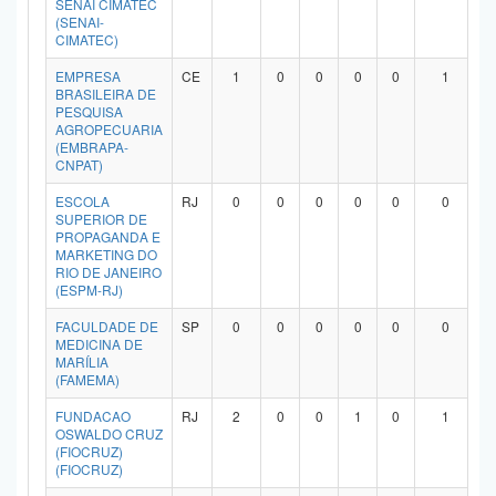
SENAI CIMATEC
Planalto
(SENAI-
CIMATEC)
EMPRESA
CE
1
0
0
0
0
1
BRASILEIRA DE
PESQUISA
AGROPECUARIA
(EMBRAPA-
CNPAT)
ESCOLA
RJ
0
0
0
0
0
0
SUPERIOR DE
PROPAGANDA E
MARKETING DO
RIO DE JANEIRO
(ESPM-RJ)
FACULDADE DE
SP
0
0
0
0
0
0
MEDICINA DE
MARÍLIA
(FAMEMA)
FUNDACAO
RJ
2
0
0
1
0
1
OSWALDO CRUZ
(FIOCRUZ)
(FIOCRUZ)