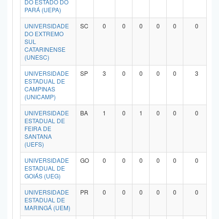
DO ESTADO DO
PARÁ (UEPA)
UNIVERSIDADE
SC
0
0
0
0
0
0
DO EXTREMO
SUL
CATARINENSE
(UNESC)
UNIVERSIDADE
SP
3
0
0
0
0
3
ESTADUAL DE
CAMPINAS
(UNICAMP)
UNIVERSIDADE
BA
1
0
1
0
0
0
ESTADUAL DE
FEIRA DE
SANTANA
(UEFS)
UNIVERSIDADE
GO
0
0
0
0
0
0
ESTADUAL DE
GOIÁS (UEG)
UNIVERSIDADE
PR
0
0
0
0
0
0
ESTADUAL DE
MARINGÁ (UEM)