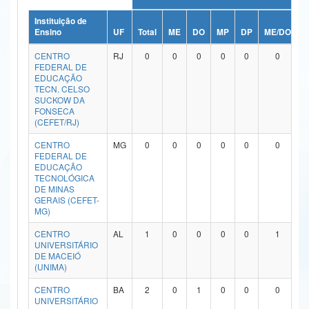
Ministério da Ciência, Tecnologia, Inovações e Comunicações
Instituição de
Ensino
UF
Total
ME
DO
MP
DP
ME/DO
M
Ministério do Meio Ambiente
CENTRO
RJ
0
0
0
0
0
0
FEDERAL DE
Ministério do Turismo
EDUCAÇÃO
TECN. CELSO
SUCKOW DA
Ministério do Desenvolvimento Regional
FONSECA
(CEFET/RJ)
Controladoria-Geral da União
CENTRO
MG
0
0
0
0
0
0
FEDERAL DE
Ministério da Mulher, da Família e dos Direitos Humanos
EDUCAÇÃO
TECNOLÓGICA
Secretaria-Geral
DE MINAS
GERAIS (CEFET-
MG)
Secretaria de Governo
CENTRO
AL
1
0
0
0
0
1
Gabinete de Segurança Institucional
UNIVERSITÁRIO
DE MACEIÓ
Advocacia-Geral da União
(UNIMA)
CENTRO
BA
2
0
1
0
0
0
Banco Central do Brasil
UNIVERSITÁRIO