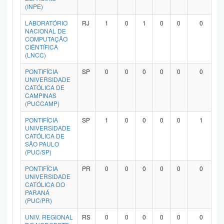
(INPE)
LABORATÓRIO
RJ
1
0
1
0
0
0
NACIONAL DE
COMPUTAÇÃO
CIÊNTÍFICA
(LNCC)
PONTIFÍCIA
SP
0
0
0
0
0
0
UNIVERSIDADE
CATÓLICA DE
CAMPINAS
(PUCCAMP)
PONTIFÍCIA
SP
1
0
0
0
0
1
UNIVERSIDADE
CATÓLICA DE
SÃO PAULO
(PUC/SP)
PONTIFÍCIA
PR
0
0
0
0
0
0
UNIVERSIDADE
CATÓLICA DO
PARANÁ
(PUC/PR)
UNIV. REGIONAL
RS
0
0
0
0
0
0