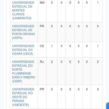
UNIVERSIDADE
MG
2
0
0
0
0
1
ESTADUAL DE
MONTES
CLAROS
(UNIMONTES)
UNIVERSIDADE
PR
0
0
0
0
0
0
ESTADUAL DE
PONTA GROSSA
(UEPG)
UNIVERSIDADE
CE
1
0
0
0
0
1
ESTADUAL DO
CEARÁ (UECE)
UNIVERSIDADE
RJ
2
0
0
0
0
2
ESTADUAL DO
NORTE
FLUMINENSE
DARCY RIBEIRO
(UENF)
UNIVERSIDADE
PR
3
0
0
0
0
3
ESTADUAL DO
OESTE DO
PARANÁ
(UNIOESTE)