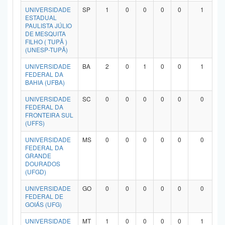
UNIVERSIDADE
SP
1
0
0
0
0
1
ESTADUAL
PAULISTA JÚLIO
DE MESQUITA
FILHO ( TUPÃ )
(UNESP-TUPÃ)
UNIVERSIDADE
BA
2
0
1
0
0
1
FEDERAL DA
BAHIA (UFBA)
UNIVERSIDADE
SC
0
0
0
0
0
0
FEDERAL DA
FRONTEIRA SUL
(UFFS)
UNIVERSIDADE
MS
0
0
0
0
0
0
FEDERAL DA
GRANDE
DOURADOS
(UFGD)
UNIVERSIDADE
GO
0
0
0
0
0
0
FEDERAL DE
GOIÁS (UFG)
UNIVERSIDADE
MT
1
0
0
0
0
1