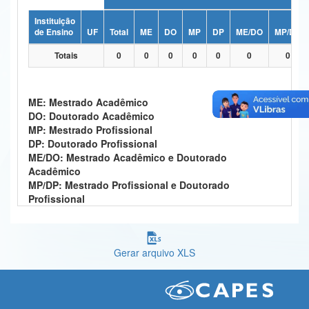
Ministério da Ciência, Tecnologia, Inovações e Comunicações
Instituição
de Ensino
UF
Total
ME
DO
MP
DP
ME/DO
MP/DP
Ministério do Meio Ambiente
Totais
0
0
0
0
0
0
0
Ministério do Turismo
Ministério do Desenvolvimento Regional
ME: Mestrado Acadêmico
DO: Doutorado Acadêmico
Controladoria-Geral da União
MP: Mestrado Profissional
DP: Doutorado Profissional
Ministério da Mulher, da Família e dos Direitos Humanos
ME/DO: Mestrado Acadêmico e Doutorado
Acadêmico
Secretaria-Geral
MP/DP: Mestrado Profissional e Doutorado
Profissional
Secretaria de Governo
Gabinete de Segurança Institucional
Gerar arquivo XLS
Advocacia-Geral da União
Banco Central do Brasil