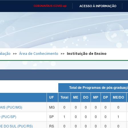
ACESSO À INFORMAÇÃO
CORONAVÍRUS (COVID-19)
Ministério da Defesa
Ministério das Relações
Mini
Exteriores
IR
PARA
O
CONTEÚDO
Ministério da Cidadania
Ministério da Saúde
Mini
Ministério do Desenvolvimento
Controladoria-Geral da União
Minis
Regional
e do
liação
Área de Conhecimento
Instituição de Ensino
Advocacia-Geral da União
Banco Central do Brasil
Plana
Total de Programas de pós-grad
UF
Total
ME
DO
MP
DP
ME/DO
AIS (PUC/MG)
MG
0
0
0
0
0
0
 (PUC/SP)
SP
1
0
0
0
0
1
E DO SUL (PUC/RS)
RS
0
0
0
0
0
0