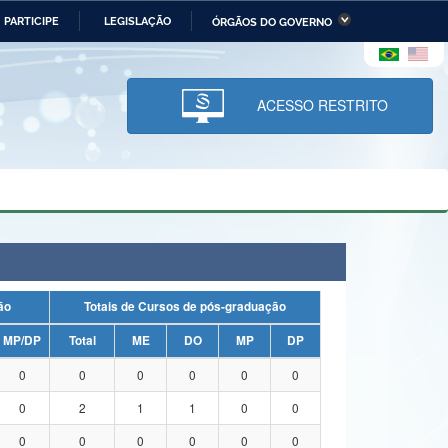
PARTICIPE
LEGISLAÇÃO
ÓRGÃOS DO GOVERNO
stério da Economia
Ministério da Infraestrutura
stério de Minas e Energia
Ministério da Ciência,
Tecnologia, Inovações e
ACESSO RESTRITO
Comunicações
tério da Mulher, da Família
Secretaria-Geral
s Direitos Humanos
lto
uação
Totais de Cursos de pós-graduação
MP/DP
Total
ME
DO
MP
DP
0
0
0
0
0
0
0
2
1
1
0
0
0
0
0
0
0
0