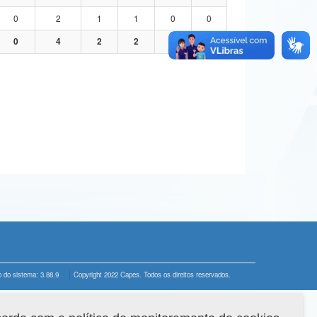
0
2
1
1
0
0
0
4
2
2
0
0
 do sistema: 3.88.9
Copyright 2022 Capes. Todos os direitos reservados.