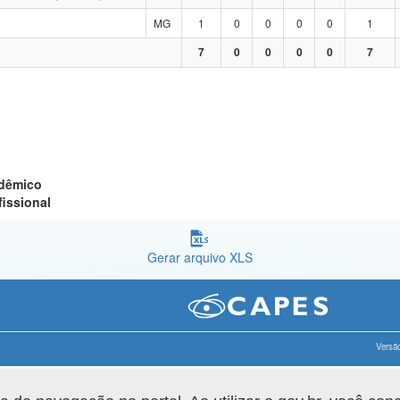
MG
1
0
0
0
0
1
7
0
0
0
0
7
adêmico
fissional
Gerar arquivo XLS
Versão