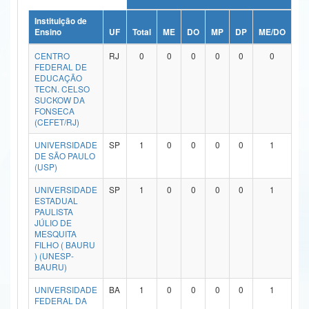
Ministério da Ciência, Tecnologia, Inovações e Comunicações
Instituição de
Ensino
UF
Total
ME
DO
MP
DP
ME/DO
MP
Ministério do Meio Ambiente
CENTRO
RJ
0
0
0
0
0
0
FEDERAL DE
Ministério do Turismo
EDUCAÇÃO
TECN. CELSO
SUCKOW DA
Ministério do Desenvolvimento Regional
FONSECA
(CEFET/RJ)
Controladoria-Geral da União
UNIVERSIDADE
SP
1
0
0
0
0
1
DE SÃO PAULO
Ministério da Mulher, da Família e dos Direitos Humanos
(USP)
Secretaria-Geral
UNIVERSIDADE
SP
1
0
0
0
0
1
ESTADUAL
Secretaria de Governo
PAULISTA
JÚLIO DE
MESQUITA
Gabinete de Segurança Institucional
FILHO ( BAURU
) (UNESP-
Advocacia-Geral da União
BAURU)
UNIVERSIDADE
BA
1
0
0
0
0
1
Banco Central do Brasil
FEDERAL DA