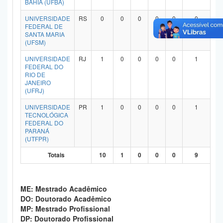
BAHIA (UFBA)
Planalto
UNIVERSIDADE
RS
0
0
0
0
0
0
FEDERAL DE
SANTA MARIA
(UFSM)
UNIVERSIDADE
RJ
1
0
0
0
0
1
FEDERAL DO
RIO DE
JANEIRO
(UFRJ)
UNIVERSIDADE
PR
1
0
0
0
0
1
TECNOLÓGICA
FEDERAL DO
PARANÁ
(UTFPR)
Totais
10
1
0
0
0
9
ME: Mestrado Acadêmico
DO: Doutorado Acadêmico
MP: Mestrado Profissional
DP: Doutorado Profissional