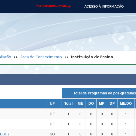
ACESSO À INFORMAÇÃO
CORONAVÍRUS (COVID-19)
Ministério da Defesa
Ministério das Relações
Mini
Exteriores
IR
PARA
O
CONTEÚDO
Ministério da Cidadania
Ministério da Saúde
Mini
Ministério do Desenvolvimento
Controladoria-Geral da União
Minis
Regional
e do
liação
Área de Conhecimento
Instituição de Ensino
Advocacia-Geral da União
Banco Central do Brasil
Plana
Total de Programas de pós-grad
UF
Total
ME
DO
MP
DP
ME/DO
DF
1
0
0
0
0
1
DF
1
0
0
0
0
1
DESC)
SC
1
0
0
0
0
1