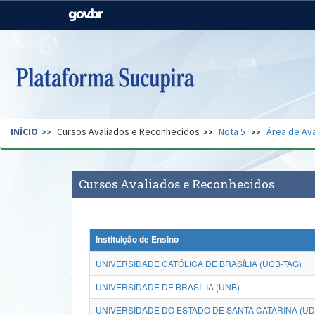
Casa Civil
Ministério da Justiça e
Segurança Pública
Ministério da Agricultura,
Ministério da Educação
Pecuária e Abastecimento
Ministério do Meio Ambiente
Ministério do Turismo
INÍCIO
Cursos Avaliados e Reconhecidos
Nota 5
Área de Ava
Secretaria de Governo
Gabinete de Segurança
Institucional
Cursos Avaliados e Reconhecidos
Instituição de Ensino
UNIVERSIDADE CATÓLICA DE BRASÍLIA (UCB-TAG)
UNIVERSIDADE DE BRASÍLIA (UNB)
UNIVERSIDADE DO ESTADO DE SANTA CATARINA (U