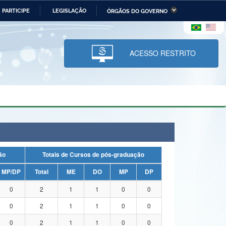
PARTICIPE
LEGISLAÇÃO
ÓRGÃOS DO GOVERNO
stério da Economia
Ministério da Infraestrutura
stério de Minas e Energia
Ministério da Ciência,
Tecnologia, Inovações e
ACESSO RESTRITO
Comunicações
tério da Mulher, da Família
Secretaria-Geral
s Direitos Humanos
lto
uação
Totais de Cursos de pós-graduação
MP/DP
Total
ME
DO
MP
DP
0
2
1
1
0
0
0
2
1
1
0
0
0
2
1
1
0
0