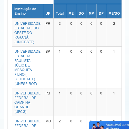
Ministério da Ciência, Tecnologia, Inovações e Comunicações
Instituição de
Ensino
UF
Total
ME
DO
MP
DP
ME/DO
M
Ministério do Meio Ambiente
UNIVERSIDADE
PR
2
0
0
0
0
2
ESTADUAL DO
Ministério do Turismo
OESTE DO
PARANÁ
(UNIOESTE)
Ministério do Desenvolvimento Regional
UNIVERSIDADE
SP
1
0
0
0
0
1
Controladoria-Geral da União
ESTADUAL
PAULISTA
JÚLIO DE
Ministério da Mulher, da Família e dos Direitos Humanos
MESQUITA
FILHO (
Secretaria-Geral
BOTUCATU )
(UNESP-BOT)
Secretaria de Governo
UNIVERSIDADE
PB
1
0
0
0
0
1
FEDERAL DE
Gabinete de Segurança Institucional
CAMPINA
GRANDE
Advocacia-Geral da União
(UFCG)
UNIVERSIDADE
MG
2
0
0
0
0
2
Banco Central do Brasil
FEDERAL DE