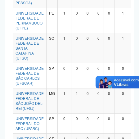
PESSOA)
UNIVERSIDADE
PE
1
0
0
0
0
1
FEDERAL DE
PERNAMBUCO
(UFPE)
UNIVERSIDADE
SC
1
0
0
0
0
1
FEDERAL DE
SANTA
CATARINA
(UFSC)
UNIVERSIDADE
SP
0
0
0
0
0
0
FEDERAL DE
SÃO CARLOS
(UFSCAR)
UNIVERSIDADE
MG
1
1
0
0
0
0
FEDERAL DE
SÃO JOÃO DEL-
REI (UFSJ)
UNIVERSIDADE
SP
0
0
0
0
0
0
FEDERAL DO
ABC (UFABC)
UNIVERSIDADE
CE
1
1
0
0
0
0