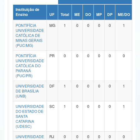
Ministério da Ciência, Tecnologia, Inovações e Comunicações
Instituição de
Ensino
UF
Total
ME
DO
MP
DP
ME/DO
M
Ministério do Meio Ambiente
PONTIFÍCIA
MG
1
0
0
0
0
1
UNIVERSIDADE
Ministério do Turismo
CATÓLICA DE
MINAS GERAIS
(PUC/MG)
Ministério do Desenvolvimento Regional
PONTIFÍCIA
PR
0
0
0
0
0
0
Controladoria-Geral da União
UNIVERSIDADE
CATÓLICA DO
PARANÁ
Ministério da Mulher, da Família e dos Direitos Humanos
(PUC/PR)
Secretaria-Geral
UNIVERSIDADE
DF
1
0
0
0
0
1
DE BRASÍLIA
Secretaria de Governo
(UNB)
UNIVERSIDADE
SC
1
0
0
0
0
1
Gabinete de Segurança Institucional
DO ESTADO DE
SANTA
Advocacia-Geral da União
CATARINA
(UDESC)
Banco Central do Brasil
UNIVERSIDADE
RJ
0
0
0
0
0
0