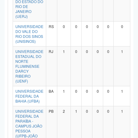
DO ESTADO DO
Planalto
RIO DE
JANEIRO
(UERJ)
UNIVERSIDADE
RS
0
0
0
0
0
0
DO VALE DO
RIO DOS SINOS
(UNISINOS)
UNIVERSIDADE
RJ
1
0
0
0
0
1
ESTADUAL DO
NORTE
FLUMINENSE
DARCY
RIBEIRO
(UENF)
UNIVERSIDADE
BA
1
0
0
0
0
1
FEDERAL DA
BAHIA (UFBA)
UNIVERSIDADE
PB
2
1
0
0
0
1
FEDERAL DA
PARAÍBA -
CAMPUS JOÃO
PESSOA
(UFPB-JOÃO