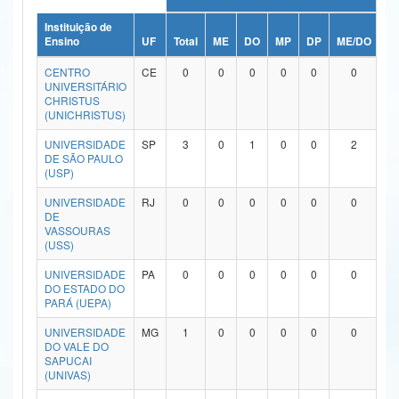
Ministério da Ciência, Tecnologia, Inovações e Comunicações
Instituição de
Ensino
UF
Total
ME
DO
MP
DP
ME/DO
M
Ministério do Meio Ambiente
CENTRO
CE
0
0
0
0
0
0
UNIVERSITÁRIO
Ministério do Turismo
CHRISTUS
(UNICHRISTUS)
Ministério do Desenvolvimento Regional
UNIVERSIDADE
SP
3
0
1
0
0
2
DE SÃO PAULO
Controladoria-Geral da União
(USP)
Ministério da Mulher, da Família e dos Direitos Humanos
UNIVERSIDADE
RJ
0
0
0
0
0
0
DE
VASSOURAS
Secretaria-Geral
(USS)
Secretaria de Governo
UNIVERSIDADE
PA
0
0
0
0
0
0
DO ESTADO DO
PARÁ (UEPA)
Gabinete de Segurança Institucional
UNIVERSIDADE
MG
1
0
0
0
0
0
Advocacia-Geral da União
DO VALE DO
SAPUCAI
(UNIVAS)
Banco Central do Brasil