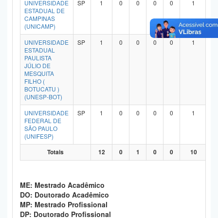
UNIVERSIDADE
SP
1
0
0
0
0
1
Planalto
ESTADUAL DE
CAMPINAS
(UNICAMP)
UNIVERSIDADE
SP
1
0
0
0
0
1
ESTADUAL
PAULISTA
JÚLIO DE
MESQUITA
FILHO (
BOTUCATU )
(UNESP-BOT)
UNIVERSIDADE
SP
1
0
0
0
0
1
FEDERAL DE
SÃO PAULO
(UNIFESP)
Totais
12
0
1
0
0
10
ME: Mestrado Acadêmico
DO: Doutorado Acadêmico
MP: Mestrado Profissional
DP: Doutorado Profissional