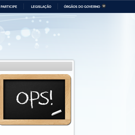
PARTICIPE
LEGISLAÇÃO
ÓRGÃOS DO GOVERNO
stério da Economia
Ministério da Infraestrutura
stério de Minas e Energia
Ministério da Ciência,
Tecnologia, Inovações e
Comunicações
tério da Mulher, da Família
Secretaria-Geral
s Direitos Humanos
lto