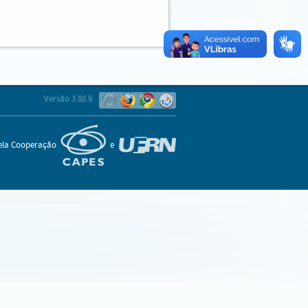
Versão 3.88.9
pela Cooperação
e