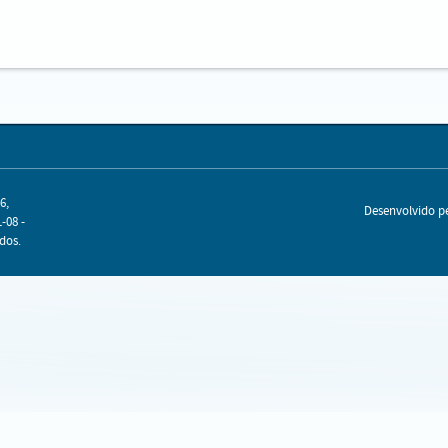
6,
Desenvolvido 
-08 -
dos.