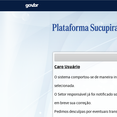
Casa Civil
Ministério da Justiça e
Segurança Pública
Ministério da Agricultura,
Ministério da Educação
Pecuária e Abastecimento
Ministério do Meio Ambiente
Ministério do Turismo
Caro Usuário
Secretaria de Governo
Gabinete de Segurança
O sistema comportou-se de maneira ine
Institucional
selecionada.
O Setor responsável já foi notificado 
em breve sua correção.
Pedimos desculpas por eventuais trans