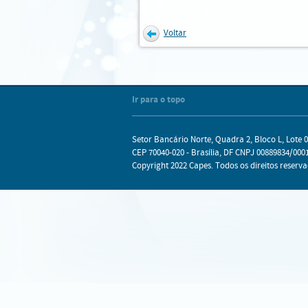
Voltar
Internet Explorer
Mozilla Firefox
Chrome
Safari
Ir para o topo
Setor Bancário Norte, Quadra 2, Bloco L, Lote 0
CEP 70040-020 - Brasília, DF CNPJ 00889834/0001
Copyright 2022 Capes. Todos os direitos reserva