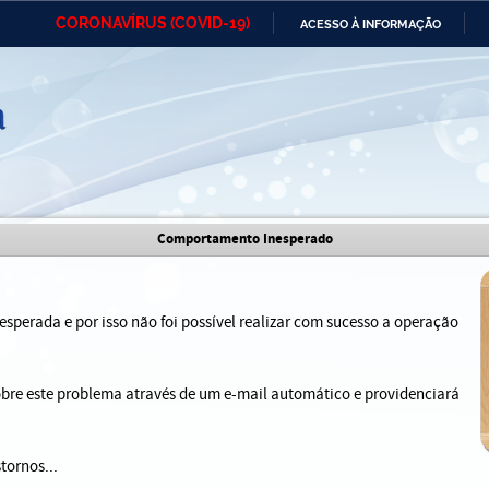
CORONAVÍRUS (COVID-19)
ACESSO À INFORMAÇÃO
Ministério da Defesa
Ministério das Relações
Mini
IR
Exteriores
PARA
O
CONTEÚDO
Ministério da Cidadania
Ministério da Saúde
Mini
Ministério do Desenvolvimento
Controladoria-Geral da União
Minis
Comportamento Inesperado
Regional
e do
Advocacia-Geral da União
Banco Central do Brasil
Plana
sperada e por isso não foi possível realizar com sucesso a operação
sobre este problema através de um e-mail automático e providenciará
tornos...