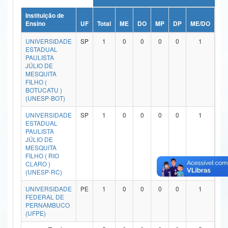
Ministério da Ciência, Tecnologia, Inovações e Comunicações
Instituição de
Ensino
UF
Total
ME
DO
MP
DP
ME/DO
MP
Ministério do Meio Ambiente
UNIVERSIDADE
SP
1
0
0
0
0
1
ESTADUAL
Ministério do Turismo
PAULISTA
JÚLIO DE
MESQUITA
Ministério do Desenvolvimento Regional
FILHO (
BOTUCATU )
Controladoria-Geral da União
(UNESP-BOT)
UNIVERSIDADE
SP
1
0
0
0
0
1
Ministério da Mulher, da Família e dos Direitos Humanos
ESTADUAL
PAULISTA
Secretaria-Geral
JÚLIO DE
MESQUITA
FILHO ( RIO
Secretaria de Governo
CLARO )
(UNESP-RC)
Gabinete de Segurança Institucional
UNIVERSIDADE
PE
1
0
0
0
0
1
Advocacia-Geral da União
FEDERAL DE
PERNAMBUCO
(UFPE)
Banco Central do Brasil