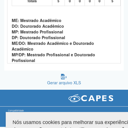
Totais
5
0
0
0
0
5
Planalto
ME: Mestrado Acadêmico
DO: Doutorado Acadêmico
MP: Mestrado Profissional
DP: Doutorado Profissional
ME/DO: Mestrado Acadêmico e Doutorado
Acadêmico
MP/DP: Mestrado Profissional e Doutorado
Profissional
Gerar arquivo XLS
Compatibilidade
Nós usamos cookies para melhorar sua experiênc
Versão do sistema: 3.88.9
Copyright 2022 Capes. Todos os direitos reservados.