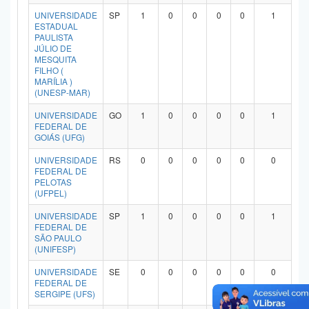
Planalto
UNIVERSIDADE
SP
1
0
0
0
0
1
ESTADUAL
PAULISTA
JÚLIO DE
MESQUITA
FILHO (
MARÍLIA )
(UNESP-MAR)
UNIVERSIDADE
GO
1
0
0
0
0
1
FEDERAL DE
GOIÁS (UFG)
UNIVERSIDADE
RS
0
0
0
0
0
0
FEDERAL DE
PELOTAS
(UFPEL)
UNIVERSIDADE
SP
1
0
0
0
0
1
FEDERAL DE
SÃO PAULO
(UNIFESP)
UNIVERSIDADE
SE
0
0
0
0
0
0
FEDERAL DE
SERGIPE (UFS)