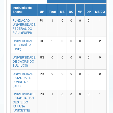
Ministério da Ciência, Tecnologia, Inovações e Comunicações
Instituição de
Ensino
UF
Total
ME
DO
MP
DP
ME/DO
M
Ministério do Meio Ambiente
FUNDAÇÃO
PI
1
0
0
0
0
1
UNIVERSIDADE
Ministério do Turismo
FEDERAL DO
PIAUÍ (FUFPI)
Ministério do Desenvolvimento Regional
UNIVERSIDADE
DF
2
0
0
0
0
2
DE BRASÍLIA
Controladoria-Geral da União
(UNB)
Ministério da Mulher, da Família e dos Direitos Humanos
UNIVERSIDADE
RS
0
0
0
0
0
0
DE CAXIAS DO
SUL (UCS)
Secretaria-Geral
UNIVERSIDADE
PR
0
0
0
0
0
0
Secretaria de Governo
ESTADUAL DE
LONDRINA
(UEL)
Gabinete de Segurança Institucional
UNIVERSIDADE
PR
1
0
0
0
0
1
Advocacia-Geral da União
ESTADUAL DO
OESTE DO
PARANÁ
Banco Central do Brasil
(UNIOESTE)