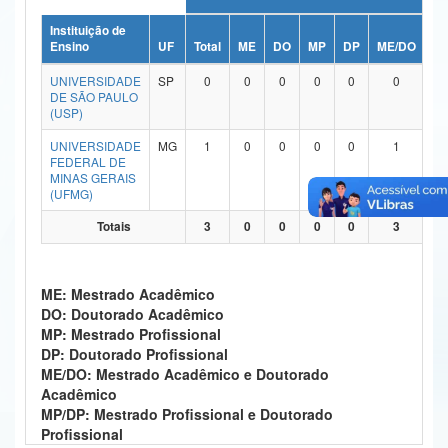
Ministério da Ciência, Tecnologia, Inovações e Comunicações
Instituição de
Ensino
UF
Total
ME
DO
MP
DP
ME/DO
M
Ministério do Meio Ambiente
UNIVERSIDADE
SP
0
0
0
0
0
0
DE SÃO PAULO
Ministério do Turismo
(USP)
UNIVERSIDADE
MG
1
0
0
0
0
1
Ministério do Desenvolvimento Regional
FEDERAL DE
MINAS GERAIS
Controladoria-Geral da União
(UFMG)
Ministério da Mulher, da Família e dos Direitos Humanos
Totais
3
0
0
0
0
3
Secretaria-Geral
ME: Mestrado Acadêmico
Secretaria de Governo
DO: Doutorado Acadêmico
MP: Mestrado Profissional
Gabinete de Segurança Institucional
DP: Doutorado Profissional
ME/DO: Mestrado Acadêmico e Doutorado
Advocacia-Geral da União
Acadêmico
MP/DP: Mestrado Profissional e Doutorado
Banco Central do Brasil
Profissional